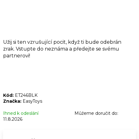
A
J
Í
T
?
Užij si ten vzrušující pocit, když ti bude odebrán
zrak.
Vstupte do neznáma a předejte se svému
partnerovi!
HLEDAT
Kód:
ET246BLK
D
Značka:
EasyToys
o
Ihned k odeslání
Můžeme doručit do:
p
11.8.2026
o
r