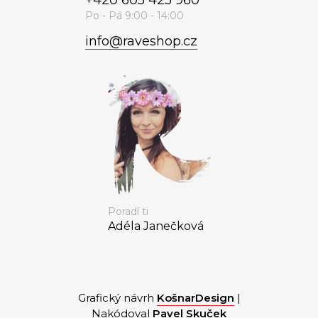
info
@
raveshop.cz
Poradí ti
Adéla Janečková
Grafický návrh
KošnarDesign
|
Nakódoval
Pavel Skuček