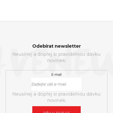
Z
Á
Odebírat newsletter
P
Neusínej a dopřej si pravidelnou dávku
A
novinek.
T
Í
E-mail
Neusínej a dopřej si pravidelnou dávku
novinek.