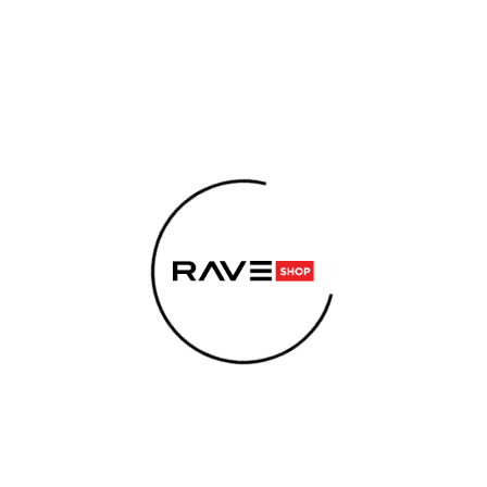
EMENTY
KONOPNÉ PRODUKTY
ENERGY SNIFF
SE
 pumpy
 POTŘEBUJETE NAJÍT?
uové pumpy
HLEDAT
čujeme
Nejlevnější
Nejdražší
Nejprodávanější
Doporučujeme