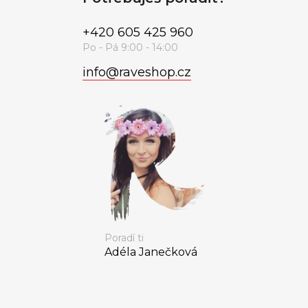
+420 605 425 960
info
@
raveshop.cz
Poradí ti
Adéla Janečková