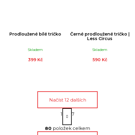
Prodloužené bílé tričko
Černé prodloužené tričko |
Less Circus
Skladem
Skladem
399 Kč
590 Kč
Načíst 12 dalších
S
1
7
t
O
r
á
80
položek celkem
v
n