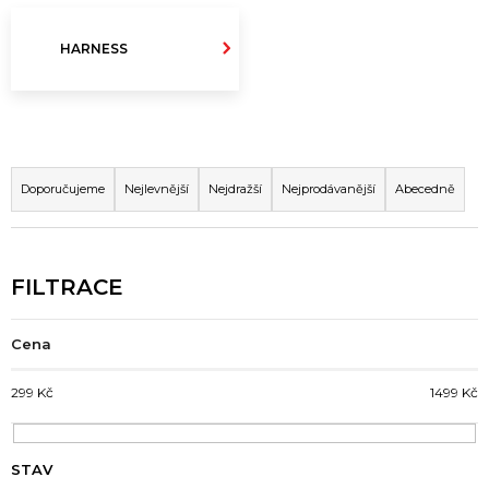
A
J
HARNESS
Í
T
?
Ř
A
Doporučujeme
Nejlevnější
Nejdražší
Nejprodávanější
Abecedně
Z
E
N
HLEDAT
Í
P
Cena
R
D
O
o
299
Kč
1499
Kč
D
p
U
o
K
r