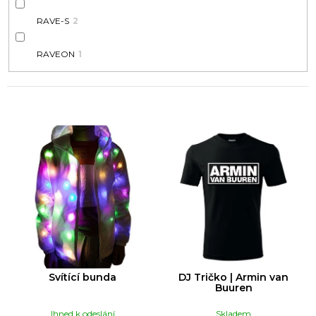
RAVE-S
2
RAVEON
1
V
Ý
P
I
S
P
R
O
D
Svítící bunda
DJ Tričko | Armin van
U
Buuren
K
Ihned k odeslání
Skladem