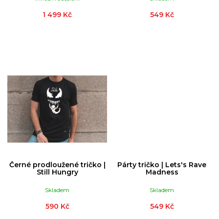
T
Ů
1 499 Kč
549 Kč
Černé prodloužené tričko |
Párty tričko | Lets's Rave
Still Hungry
Madness
Skladem
Skladem
590 Kč
549 Kč