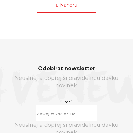
l
k
Nahoru
á
o
v
d
á
a
n
c
í
í
p
r
Z
v
Á
Odebírat newsletter
k
P
y
Neusínej a dopřej si pravidelnou dávku
A
v
novinek.
T
ý
Í
p
E-mail
i
s
u
Neusínej a dopřej si pravidelnou dávku
novinek.