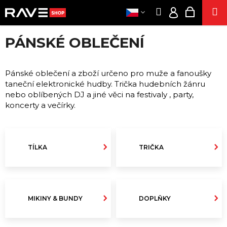
K
Přejít
Hledat
Nákupn
M
na
O
Přihlášení
Zpět
Zpět
obsah
košík
Š
PÁNSKÉ OBLEČENÍ
Í
OBLEČEN
CZK
C
K
/
O
PÁRT
Pánské oblečení a zboží určeno pro muže a fanoušky
PŘIHLÁŠ
P
taneční elektronické hudby. Trička hudebních žánru
SUPLEMENT
O
nebo oblíbených DJ a jiné věci na festivaly , party,
T
KONOPN
koncerty a večírky.
PRODUKT
Ř
ENERG
E
SNIF
B
TÍLKA
TRIČKA
SE
U
J
POPPER
E
E
T
CIGARET
MIKINY & BUNDY
DOPLŇKY
E
VOUCH
N