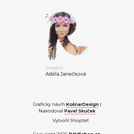
Poradí ti
Adéla Janečková
Grafický návrh
KošnarDesign
|
Nakódoval
Pavel Skuček
Vytvořil Shoptet