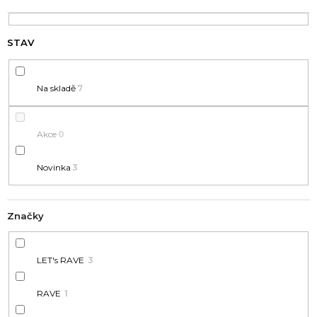
D
A
U
J
K
Í
T
T
Ů
?
Na skladě
7
Akce
0
Novinka
3
HLEDAT
Značky
D
o
LET's RAVE
3
p
o
RAVE
1
r