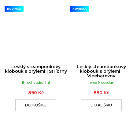
NOVINKA
NOVINKA
Lesklý steampunkový
Lesklý steampunkový
klobouk s brýlemi | Stříbrný
klobouk s brýlemi |
Vícebarevný
Ihned k odeslání
Ihned k odeslání
890 Kč
890 Kč
DO KOŠÍKU
DO KOŠÍKU