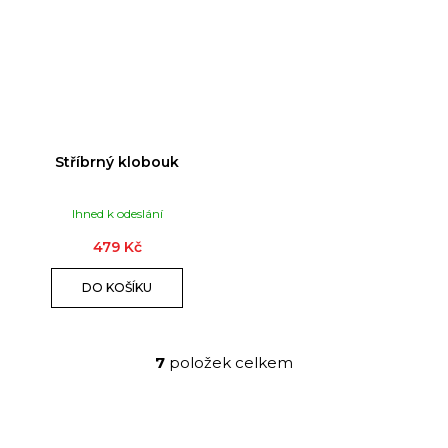
Stříbrný klobouk
Ihned k odeslání
479 Kč
DO KOŠÍKU
7
položek celkem
O
v
l
á