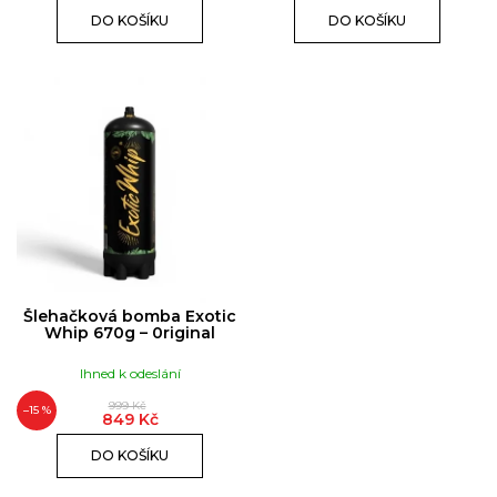
DO KOŠÍKU
DO KOŠÍKU
Šlehačková bomba Exotic
Whip 670g – 0riginal
Ihned k odeslání
999 Kč
–15 %
849 Kč
DO KOŠÍKU