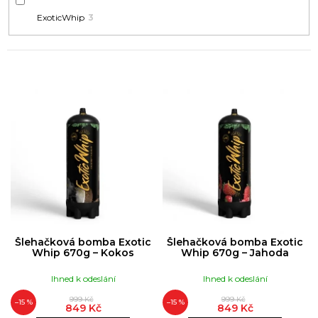
u
č
ExoticWhip
3
u
j
e
m
V
e
Ý
P
I
RUSH
S
ULTRA
STRONG
P
|
30ML
R
399
O
Kč
D
Šlehačková bomba Exotic
Šlehačková bomba Exotic
U
Whip 670g – Kokos
Whip 670g – Jahoda
K
Ihned k odeslání
Ihned k odeslání
T
999 Kč
999 Kč
Ů
–15 %
–15 %
849 Kč
849 Kč