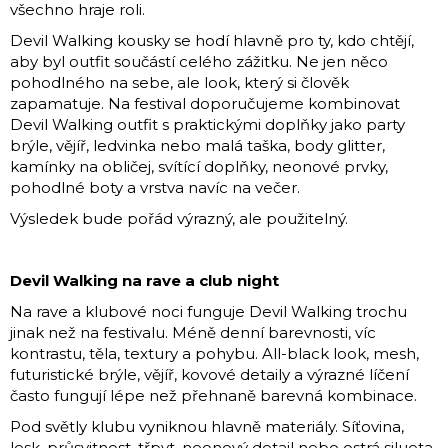
všechno hraje roli.
Devil Walking kousky se hodí hlavně pro ty, kdo chtějí,
aby byl outfit součástí celého zážitku. Ne jen něco
pohodlného na sebe, ale look, který si člověk
zapamatuje. Na festival doporučujeme kombinovat
Devil Walking outfit s praktickými doplňky jako party
brýle, vějíř, ledvinka nebo malá taška, body glitter,
kamínky na obličej, svítící doplňky, neonové prvky,
pohodlné boty a vrstva navíc na večer.
Výsledek bude pořád výrazný, ale použitelný.
Devil Walking na rave a club night
Na rave a klubové noci funguje Devil Walking trochu
jinak než na festivalu. Méně denní barevnosti, víc
kontrastu, těla, textury a pohybu. All-black look, mesh,
futuristické brýle, vějíř, kovové detaily a výrazné líčení
často fungují lépe než přehnaně barevná kombinace.
Pod světly klubu vyniknou hlavně materiály. Síťovina,
lesk, průsvitnost, třpyt, neonový detail nebo ostrá silueta.