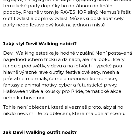
tematické party doplňky ho dotáhnou do finální
podoby. Přesně v tom je RAVESHOP silný. Nemusíš řešit
outfit zvlášť a doplňky zvlášť. Můžeš si poskládat celý
party nebo festivalový look na jednom místě.
Jaký styl Devil Walking nabízí?
Devil Walking estetika je hodně vizuální. Není postavená
na jednoduchém tričku a džínách, ale na looku, který
funguje pod světly, v davu a na fotkách. Typické jsou
hlavně výrazné rave outfity, festivalové sety, mesh a
průsvitné materiály, černé a neonové kombinace,
fantasy a animal motivy, cyber a futuristické prvky,
Halloween vibe a kousky pro Pride, tematické akce
nebo klubové noci.
Tohle není oblečení, které si vezmeš proto, aby si ho
nikdo nevšiml. Je to oblečení, které má udělat scénu.
Jak Devil Walking outfit nosit?