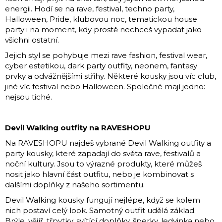
u
energii. Hodí se na rave, festival, techno party,
č
Halloween, Pride, klubovou noc, tematickou house
u
party i na moment, kdy prostě nechceš vypadat jako
j
všichni ostatní.
e
Jejich styl se pohybuje mezi rave fashion, festival wear,
m
cyber estetikou, dark party outfity, neonem, fantasy
e
prvky a odvážnějšími střihy. Některé kousky jsou víc club,
jiné víc festival nebo Halloween. Společné mají jedno:
nejsou tiché.
AMSTERDAM
BLACK
LABEL
Devil Walking outfity na RAVESHOPU
|
24ML
Na RAVESHOPU najdeš vybrané Devil Walking outfity a
349
party kousky, které zapadají do světa rave, festivalů a
Kč
noční kultury. Jsou to výrazné produkty, které můžeš
nosit jako hlavní část outfitu, nebo je kombinovat s
dalšími doplňky z našeho sortimentu.
Devil Walking kousky fungují nejlépe, když se kolem
nich postaví celý look. Samotný outfit udělá základ.
Brýle, vějíř, třpytky, svítící doplňky, šperky, ledvinka nebo