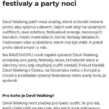
festivaly a party noci
A
J
Í
T
Devil Walking patří mezi značky, které si člověk nebere
?
proto, aby splynul s davem. Jejich svět stojí na výrazných
outfitech, rave estetice, festivalové energii, neonových
barvách, mesh materiálech, černé, fantasy detailech,
Halloween vibe a oblečení, které má být vidět. A právě
proto dává smysl i u nás.
Na RAVESHOPU nově najdeš vybrané Devil Walking
produkty pro party, festivaly, raves, tematické akce a
HLEDAT
všechny noci, kdy obyčejný outfit nestačí. Pokud hledáš
Devil Walking v Česku, na Slovensku nebo v Evropě a
chceš si poskládat výrazný festivalový nebo party look, jsi
D
správně.
o
p
Pro koho je Devil Walking?
o
Devil Walking není značka pro basic outfit. Je pro lidi,
r
kteří chtějí přijít na akci tak, aby jejich look měl jasnou