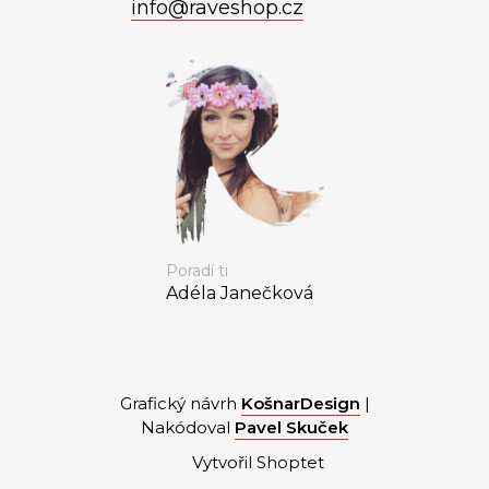
info
@
raveshop.cz
Poradí ti
Adéla Janečková
Grafický návrh
KošnarDesign
|
Nakódoval
Pavel Skuček
Vytvořil Shoptet