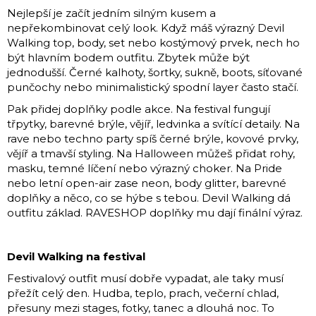
Nejlepší je začít jedním silným kusem a
nepřekombinovat celý look. Když máš výrazný Devil
Walking top, body, set nebo kostýmový prvek, nech ho
být hlavním bodem outfitu. Zbytek může být
jednodušší. Černé kalhoty, šortky, sukně, boots, síťované
punčochy nebo minimalistický spodní layer často stačí.
Pak přidej doplňky podle akce. Na festival fungují
třpytky, barevné brýle, vějíř, ledvinka a svítící detaily. Na
rave nebo techno party spíš černé brýle, kovové prvky,
vějíř a tmavší styling. Na Halloween můžeš přidat rohy,
masku, temné líčení nebo výrazný choker. Na Pride
nebo letní open-air zase neon, body glitter, barevné
doplňky a něco, co se hýbe s tebou. Devil Walking dá
outfitu základ. RAVESHOP doplňky mu dají finální výraz.
Devil Walking na festival
Festivalový outfit musí dobře vypadat, ale taky musí
přežít celý den. Hudba, teplo, prach, večerní chlad,
přesuny mezi stages, fotky, tanec a dlouhá noc. To