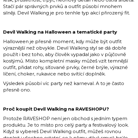
Stačí pár správných prvků a outfit působí mnohem
silněji. Devil Walking je pro tenhle typ akcí přirozený fit.
Devil Walking na Halloween a tematické party
Halloween je přesně moment, kdy může být outfit
výraznější než obvykle. Devil Walking styl se dá dobře
použít i bez toho, aby člověk vypadal jako v půjčovně
kostýmů. Místo kompletní masky můžeš vzít temnější
outfit, přidat rohy, síťované prvky, černé brýle, výrazné
líčení, choker, rukavice nebo svítící doplněk.
Výsledek působí víc party než karneval. A to je často
přesně ono.
Proč koupit Devil Walking na RAVESHOPU?
Protože RAVESHOP není jen obchod s jedním typem
produktu. Je to místo pro celý party a festivalový look.
Když si vybereš Devil Walking outfit, můžeš rovnou
doplnit i všechno ostatní, co k němu dává smysl: brýle,