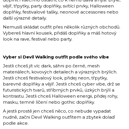
vějíř, třpytky, party doplňky, svítící prvky, Halloween
doplňky, festivalové tašky, neonové accessories nebo
další výrazné detaily.
Nemusíš skládat outfit přes několik různých obchodů.
Vybereš hlavní kousek, přidáš doplňky a máš hotový
look na rave, festival nebo party.
Vyber si Devil Walking outfit podle svého vibe
Jestli chceš jít víc dark, sáhni po černé, mesh
materiálech, kovových detailech a výrazných brýlích.
Jestli chceš festivalový look, přidej neon, třpytky,
barevné doplňky a vějíř. Jestli chceš cyber vibe, drž se
futuristických tvarů, stříbrných prvků, úzkých brýlí a
kontrastu. Jestli chceš Halloween energii, přidej rohy,
masku, temné líčení nebo gothic doplňky.
A jestli prostě jen chceš něco, co nebude vypadat
nudně, začni Devil Walking outfitem a zbytek dolaď
podle akce.