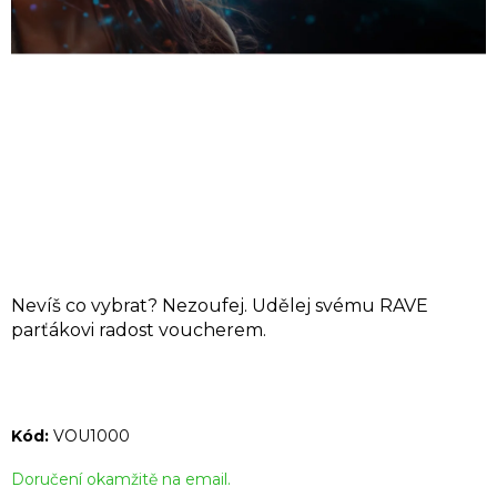
A
J
Í
T
?
HLEDAT
Nevíš co vybrat? Nezoufej. Udělej svému RAVE
parťákovi radost voucherem.
D
o
p
Kód:
VOU1000
o
r
Doručení okamžitě na email.