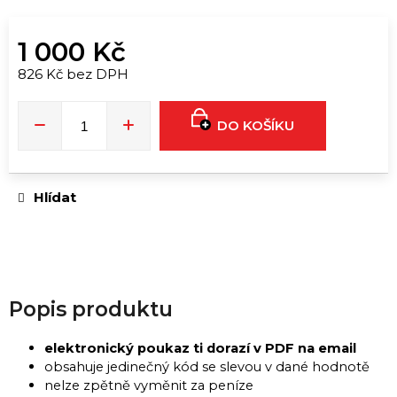
u
č
1 000 Kč
u
j
826 Kč bez DPH
e
Měrná
cena:
m
DO KOŠÍKU
e
ORIGINAL
Hlídat
SUPER
STRONG
|
30ML
349
Kč
Popis produktu
elektronický poukaz ti dorazí v PDF na email
obsahuje jedinečný kód se slevou v dané hodnotě
nelze zpětně vyměnit za peníze