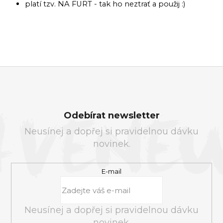
platí tzv. NA FURT - tak ho neztrať a použij :)
Z
Á
Odebírat newsletter
P
Neusínej a dopřej si pravidelnou dávku
A
novinek.
T
Í
E-mail
Neusínej a dopřej si pravidelnou dávku
novinek.