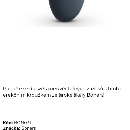
A
J
Í
T
?
HLEDAT
Ponořte se do světa neuvěřitelných zážitků s tímto
D
erekčním kroužkem ze široké škály Boners!
o
p
o
Kód:
BON031
r
Značka:
Boners