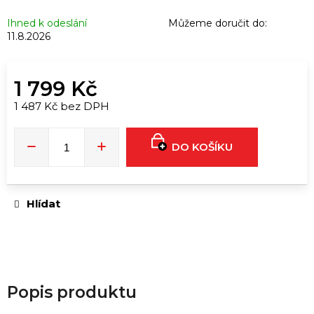
u
č
Ihned k odeslání
Můžeme doručit do:
u
11.8.2026
j
e
1 799 Kč
m
e
1 487 Kč bez DPH
Měrná
cena:
DO KOŠÍKU
RUSH
ULTRA
STRONG
|
10ML
Hlídat
289
Kč
Popis produktu