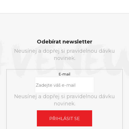
Z
Á
Odebírat newsletter
P
Neusínej a dopřej si pravidelnou dávku
A
novinek.
T
Í
E-mail
Neusínej a dopřej si pravidelnou dávku
novinek.
PŘIHLÁSIT SE