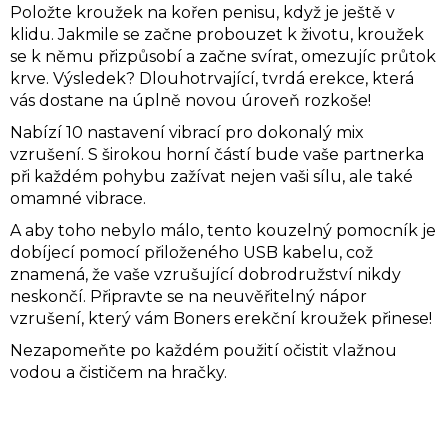
Položte kroužek na kořen penisu, když je ještě v
klidu. Jakmile se začne probouzet k životu, kroužek
se k němu přizpůsobí a začne svírat, omezujíc průtok
krve. Výsledek? Dlouhotrvající, tvrdá erekce, která
vás dostane na úplně novou úroveň rozkoše!
Nabízí 10 nastavení vibrací pro dokonalý mix
vzrušení. S širokou horní částí bude vaše partnerka
při každém pohybu zažívat nejen vaši sílu, ale také
omamné vibrace.
A aby toho nebylo málo, tento kouzelný pomocník je
dobíjecí pomocí přiloženého USB kabelu, což
znamená, že vaše vzrušující dobrodružství nikdy
neskončí. Připravte se na neuvěřitelný nápor
vzrušení, který vám Boners erekční kroužek přinese!
Nezapomeňte po každém použití očistit vlažnou
vodou a čističem na hračky.