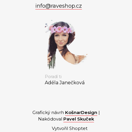
info
@
raveshop.cz
Poradí ti
Adéla Janečková
Grafický návrh
KošnarDesign
|
Nakódoval
Pavel Skuček
Vytvořil Shoptet