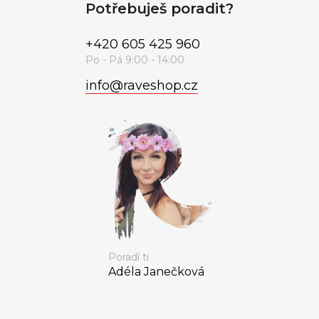
Potřebuješ poradit?
+420 605 425 960
info
@
raveshop.cz
Poradí ti
Adéla Janečková