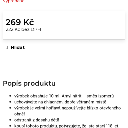
u
Vyprodáno
č
u
269 Kč
j
e
222 Kč bez DPH
Měrná
m
cena:
e
Hlídat
RUSH
ORIGINAL
EU
FORMULA
|
Popis produktu
10ML
249
Kč
výrobek obsahuje 10 ml: Amyl nitrit – směs izomerů
uchovávejte na chladném, dobře větraném místě
výrobek je velmi hořlavý, nepoužívejte blízko otevřeného
ohně!
odstranit z dosahu dětí!
koupí tohoto produktu, potvrzujete, že jste starší 18 let.