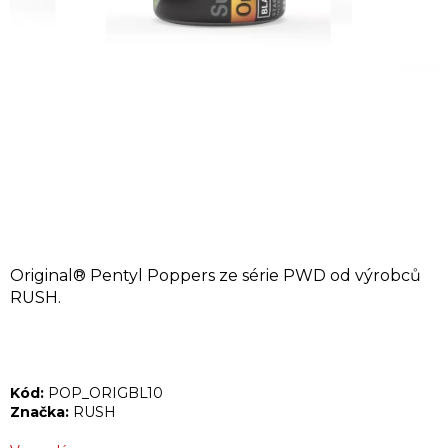
A
J
Í
T
?
HLEDAT
Original® Pentyl Poppers ze série PWD od výrobců
RUSH.
D
o
p
Kód:
POP_ORIGBL10
o
Značka:
RUSH
r