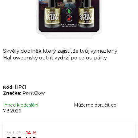
A
J
Í
T
?
Skvělý doplněk který zajistí, že tvůj vymazlený
Halloweenský outfit vydrží po celou párty.
HLEDAT
Kód:
HP61
Značka:
PaintGlow
D
Ihned k odeslání
Můžeme doručit do:
o
7.8.2026
p
o
r
349 Kč
–14 %