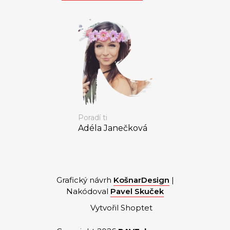
Poradí ti
Adéla Janečková
Grafický návrh
KošnarDesign
|
Nakódoval
Pavel Skuček
Vytvořil Shoptet