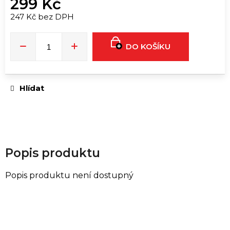
299 Kč
u
č
247 Kč bez DPH
u
Měrná
cena:
j
DO KOŠÍKU
e
m
e
Hlídat
RUSH
ULTRA
STRONG
|
10ML
Popis produktu
289
Kč
Popis produktu není dostupný