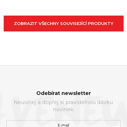
ZOBRAZIT VŠECHNY SOUVISEJÍCÍ PRODUKTY
Z
Á
Odebírat newsletter
P
Neusínej a dopřej si pravidelnou dávku
A
novinek.
T
Í
E-mail