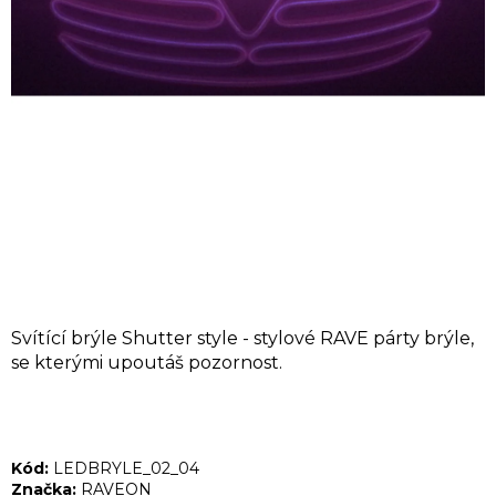
A
J
Í
T
?
HLEDAT
Svítící brýle Shutter style - stylové RAVE párty brýle,
D
se kterými upoutáš pozornost.
o
p
o
Kód:
LEDBRYLE_02_04
r
Značka:
RAVEON