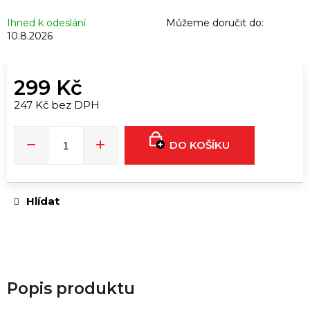
u
č
Ihned k odeslání
Můžeme doručit do:
u
10.8.2026
j
e
299 Kč
m
e
247 Kč bez DPH
Měrná
cena:
DO KOŠÍKU
RUSH
ORIGINAL
EU
FORMULA
|
10ML
Hlídat
249
Kč
Popis produktu