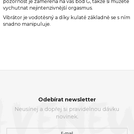
pozornost je zaměřena na váš bod G, takže si můžete
vychutnat nejintenzivnější orgasmus.
Vibrátor je vodotěsný a díky kulaté základně se s ním
snadno manipuluje.
Z
Á
Odebírat newsletter
P
Neusínej a dopřej si pravidelnou dávku
A
novinek.
T
Í
E-mail