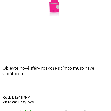
A
J
Í
T
?
HLEDAT
Objevte nové sféry rozkoše s tímto must-have
vibrátorem.
D
o
p
Kód:
ET241PNK
o
Značka:
EasyToys
r