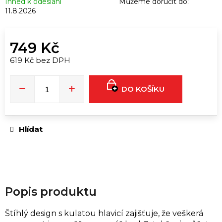
u
Ihned k odeslání
Můžeme doručit do:
11.8.2026
č
u
j
749 Kč
e
619 Kč bez DPH
m
Měrná
e
cena:
DO KOŠÍKU
RUSH
ORIGINAL
EU
FORMULA
Hlídat
|
24ML
339
Kč
Popis produktu
Štíhlý design s kulatou hlavicí zajišťuje, že veškerá