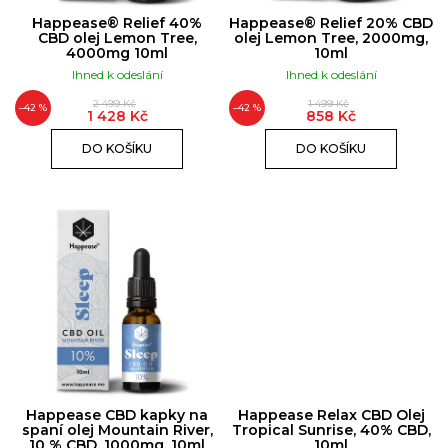
T
A
D
Ů
Happease® Relief 40%
Happease® Relief 20% CBD
J
U
CBD olej Lemon Tree,
olej Lemon Tree, 2000mg,
4000mg 10ml
10ml
Í
K
Ihned k odeslání
Ihned k odeslání
T
T
2 499 Kč
1 499 Kč
?
Ů
–42 %
–42 %
1 428 Kč
858 Kč
DO KOŠÍKU
DO KOŠÍKU
HLEDAT
D
o
p
o
Happease CBD kapky na
Happease Relax CBD Olej
r
spaní olej Mountain River,
Tropical Sunrise, 40% CBD,
10 % CBD, 1000mg, 10ml
10ml