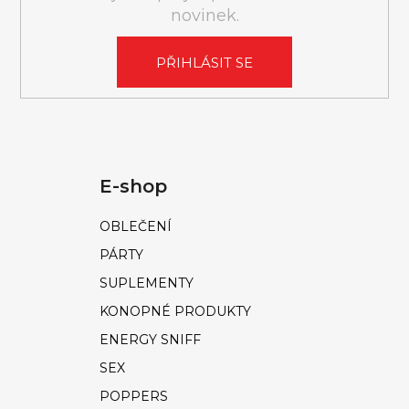
novinek.
ý
p
PŘIHLÁSIT SE
i
s
u
E-shop
OBLEČENÍ
PÁRTY
SUPLEMENTY
KONOPNÉ PRODUKTY
ENERGY SNIFF
SEX
POPPERS