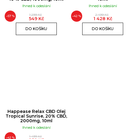
u
Ihned k odeslání
Ihned k odeslání
č
1 299 Kč
2 499 Kč
u
–57 %
–42 %
549 Kč
1 428 Kč
j
DO KOŠÍKU
DO KOŠÍKU
e
m
e
RUSH
ULTRA
STRONG
|
10ML
289
Kč
Happease Relax CBD Olej
Tropical Sunrise, 20% CBD,
2000mg, 10ml
Ihned k odeslání
1 499 Kč
–42 %