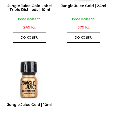
T
A
D
Ů
Jungle Juice Gold Label
Jungle Juice Gold | 24ml
J
U
Triple Distilleds | 10ml
Í
K
Ihned k odeslání
Ihned k odeslání
T
T
?
Ů
249 Kč
379 Kč
DO KOŠÍKU
DO KOŠÍKU
HLEDAT
D
o
p
o
Jungle Juice Gold | 10ml
r