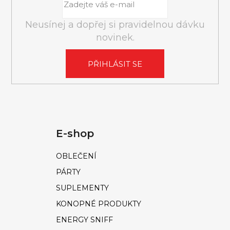
k
y
Neusínej a dopřej si pravidelnou dávku
v
novinek.
ý
p
PŘIHLÁSIT SE
i
s
u
E-shop
OBLEČENÍ
PÁRTY
SUPLEMENTY
KONOPNÉ PRODUKTY
ENERGY SNIFF