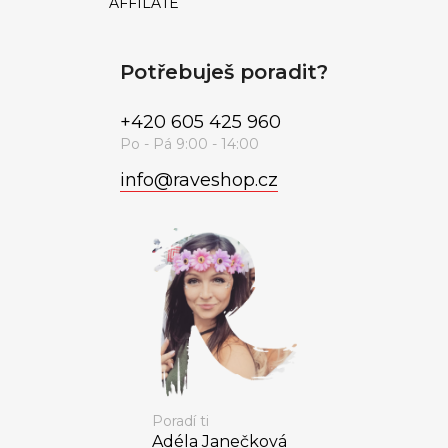
AFFILATE
Potřebuješ poradit?
+420 605 425 960
info
@
raveshop.cz
Poradí ti
Adéla Janečková