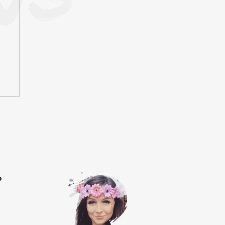
L EU FORMULA | 10ML
249 Kč
?