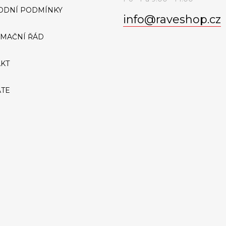
ODNÍ PODMÍNKY
info
@
raveshop.cz
MAČNÍ ŘÁD
KT
ATE