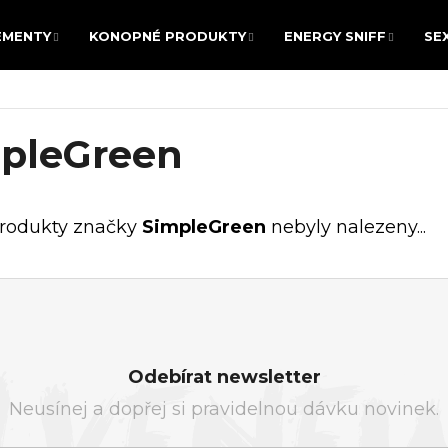
EMENTY
KONOPNÉ PRODUKTY
ENERGY SNIFF
SE
EMENTY
KONOPNÉ PRODUKTY
ENERGY SNIFF
SE
 POTŘEBUJETE NAJÍT?
pleGreen
HLEDAT
rodukty značky
SimpleGreen
nebyly nalezeny...
Doporučujeme
Odebírat newsletter
Neusínej a dopřej si pravidelnou dávku novinek.