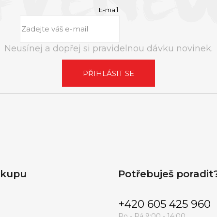
E-mail
RUSH ULTRA STRONG | 10ML
RUSH ORIGINA
289 Kč
Neusínej a dopřej si pravidelnou dávku novinek.
PŘIHLÁSIT SE
ákupu
Potřebuješ poradit
+420 605 425 960