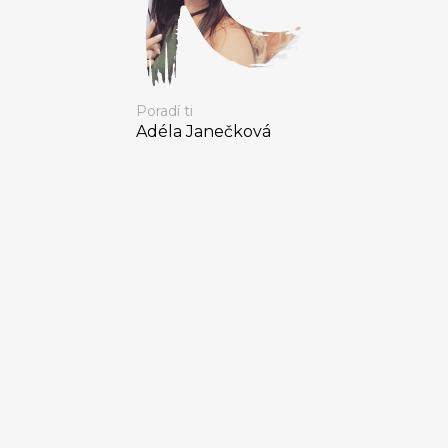
Poradí ti
Adéla Janečková