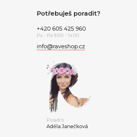
Potřebuješ poradit?
+420 605 425 960
info
@
raveshop.cz
Poradí ti
Adéla Janečková