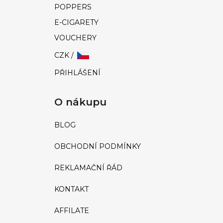
u
POPPERS
č
E-CIGARETY
u
j
VOUCHERY
e
CZK /
m
PŘIHLÁŠENÍ
e
O nákupu
ORIGINAL
SUPER
STRONG
BLOG
|
30ML
OBCHODNÍ PODMÍNKY
349
Kč
REKLAMAČNÍ ŘÁD
KONTAKT
AFFILATE