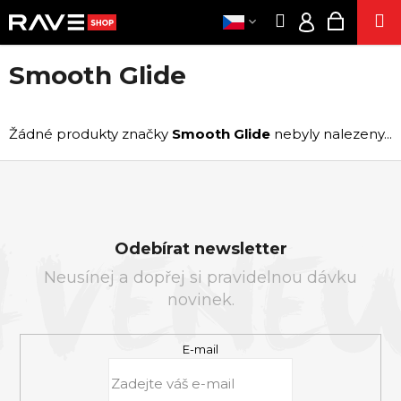
K
Přejít
Hledat
Nákupn
M
na
O
Přihlášení
Zpět
Zpět
obsah
košík
Š
Smooth Glide
Í
OBLEČEN
CZK
C
K
/
O
PÁRT
Žádné produkty značky
Smooth Glide
nebyly nalezeny...
PŘIHLÁŠ
P
SUPLEMENT
O
T
KONOPN
PRODUKT
Ř
Z
ENERG
E
Á
SNIF
Odebírat newsletter
B
P
SE
U
Neusínej a dopřej si pravidelnou dávku
A
J
novinek.
T
POPPER
E
Í
E
T
CIGARET
E-mail
E
VOUCH
N