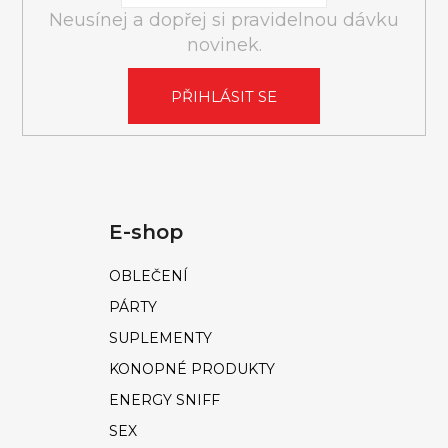
A
Neusínej a dopřej si pravidelnou dávku
J
novinek.
Í
T
PŘIHLÁSIT SE
?
E-shop
HLEDAT
OBLEČENÍ
PÁRTY
D
SUPLEMENTY
o
KONOPNÉ PRODUKTY
p
o
ENERGY SNIFF
r
SEX