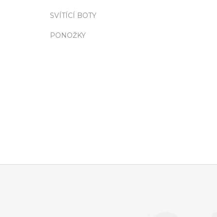
SVÍTÍCÍ BOTY
PONOŽKY
Z
Á