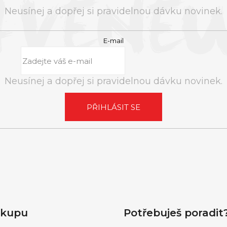
Neusínej a dopřej si pravidelnou dávku novinek.
E-mail
Neusínej a dopřej si pravidelnou dávku novinek.
PŘIHLÁSIT SE
ákupu
Potřebuješ poradit