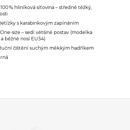
: 100 % hliníková síťovina – středně těžký,
osti
 Řetízky s karabinkovým zapínáním
: One-size – sedí většině postav (modelka
 a běžně nosí EU34)
 Ruční čištění suchým měkkým hadříkem
erná