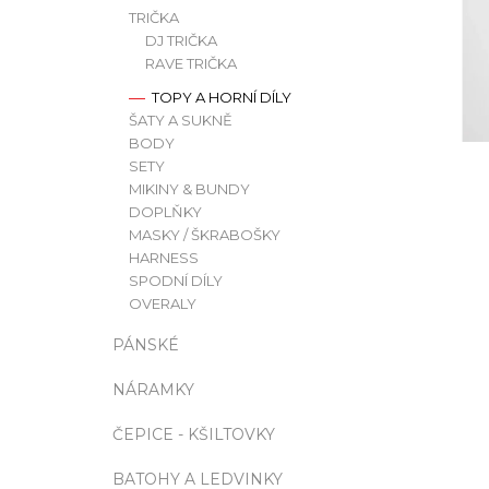
N
TRIČKA
DJ TRIČKA
E
RUSH ORIGINAL EU FORMULA | 10ML
RAVE TRIČKA
249 Kč
L
TOPY A HORNÍ DÍLY
ŠATY A SUKNĚ
BODY
SETY
MIKINY & BUNDY
DOPLŇKY
MASKY / ŠKRABOŠKY
HARNESS
SPODNÍ DÍLY
OVERALY
PÁNSKÉ
NÁRAMKY
ČEPICE - KŠILTOVKY
BATOHY A LEDVINKY