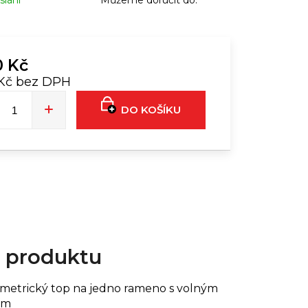
slání
Můžeme doručit do:
L EU FORMULA | 24ML
339 Kč
0 Kč
 Kč bez DPH
á
DO KOŠÍKU
 produktu
ymetrický top na jedno rameno s volným
ím