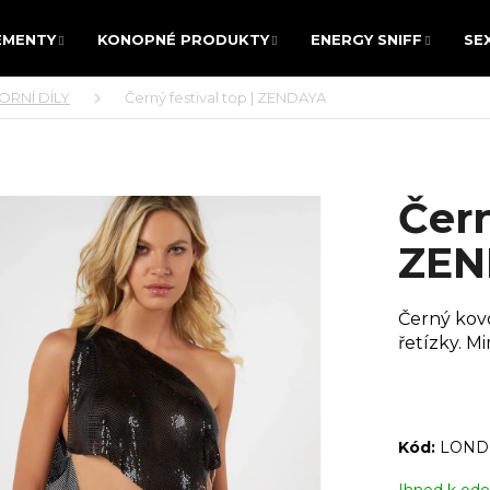
EMENTY
KONOPNÉ PRODUKTY
ENERGY SNIFF
SE
EMENTY
KONOPNÉ PRODUKTY
ENERGY SNIFF
SE
ORNÍ DÍLY
Černý festival top | ZENDAYA
 POTŘEBUJETE NAJÍT?
Čern
HLEDAT
ZEN
Černý kov
Doporučujeme
řetízky. M
Kód:
LOND