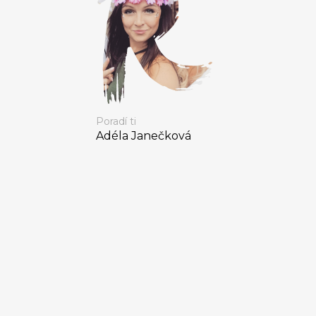
Poradí ti
Adéla Janečková