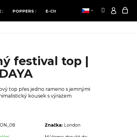
Hledat
Nák
X
POPPERS
E-CIGARETY
VOUCHERY
Hledat
Nák
X
POPPERS
E-CIGARETY
VOUCHERY
Přihláš
Přihláš
koš
koš
ý festival top |
DAYA
ový top přes jedno rameno s jemnými
inimalistický kousek s výrazem.
ON_08
Značka:
London
Následující