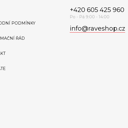
+420 605 425 960
ODNÍ PODMÍNKY
info
@
raveshop.cz
MAČNÍ ŘÁD
KT
ATE