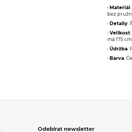
•
Materiál
bez pružn
•
Detaily
:
•
Velikost
má 175 cm
•
Údržba
:
•
Barva
: Č
Odebírat newsletter