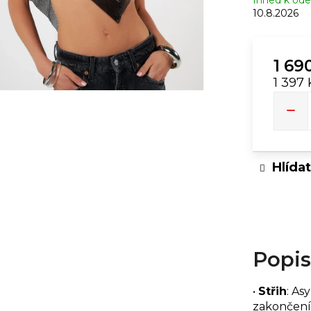
Ihned k ode
10.8.2026
RUSH ULTRA STRONG | 10ML
RUSH ORIGINA
289 Kč
1 69
1 397
Měrn
cena:
Hlídat
Popis
•
Střih
: As
zakončen