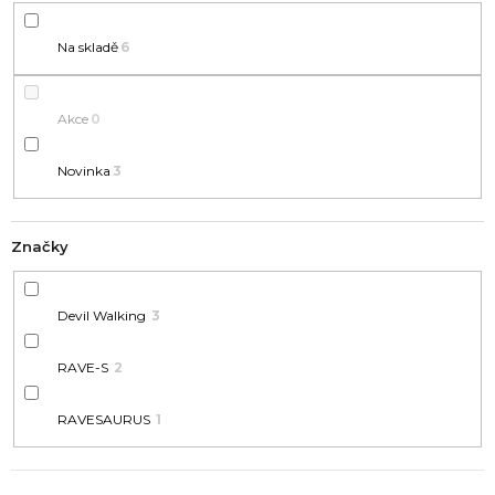
A
Ů
J
Na skladě
6
Í
T
?
Akce
0
Novinka
3
Značky
HLEDAT
Devil Walking
3
D
RAVE-S
2
o
p
RAVESAURUS
1
o
r