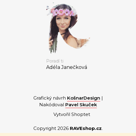
Poradí ti
Adéla Janečková
Grafický návrh
KošnarDesign
|
Nakódoval
Pavel Skuček
Vytvořil Shoptet
Copyright 2026
RAVEshop.cz
.
Všechna práva vyhrazena.