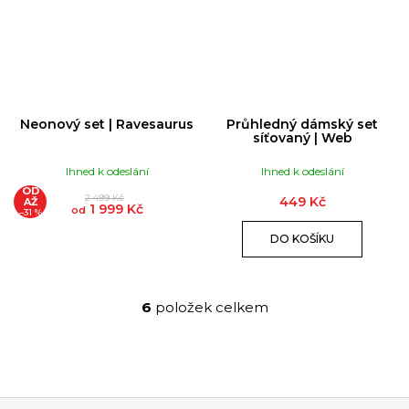
Neonový set | Ravesaurus
Průhledný dámský set
síťovaný | Web
Ihned k odeslání
Ihned k odeslání
OD
2 499 Kč
449 Kč
AŽ
1 999 Kč
od
–31 %
DO KOŠÍKU
6
položek celkem
O
v
l
á
d