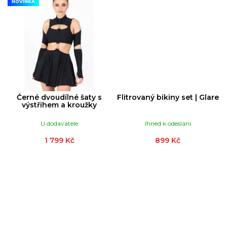
NOVINKA
Černé dvoudílné šaty s
Flitrovaný bikiny set | Glare
výstřihem a kroužky
U dodavatele
Ihned k odeslání
1 799 Kč
899 Kč