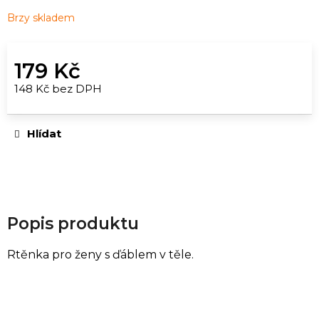
u
Brzy skladem
č
u
j
179 Kč
e
148 Kč bez DPH
m
Měrná
e
cena:
Hlídat
ORIGINAL
SUPER
STRONG
|
30ML
349
Popis produktu
Kč
Rtěnka pro ženy s ďáblem v těle.