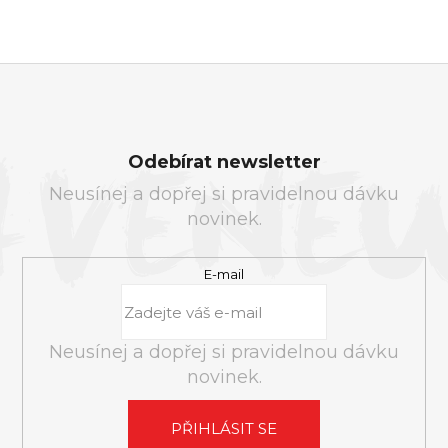
Z
Á
Odebírat newsletter
P
Neusínej a dopřej si pravidelnou dávku
A
novinek.
T
Í
E-mail
Neusínej a dopřej si pravidelnou dávku
novinek.
PŘIHLÁSIT SE