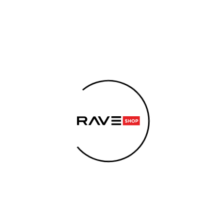
EMENTY
KONOPNÉ PRODUKTY
ENERGY SNIFF
SE
KLASIK 10ml Poppers pack | 3x mix
 POTŘEBUJETE NAJÍT?
KLA
HLEDAT
Popp
mix
–6 %
Doporučujeme
Výhodný ba
Kód:
POP0