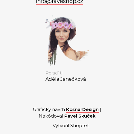
info
@
raveshop.cz
Poradí ti
Adéla Janečková
Grafický návrh
KošnarDesign
|
Nakódoval
Pavel Skuček
Vytvořil Shoptet