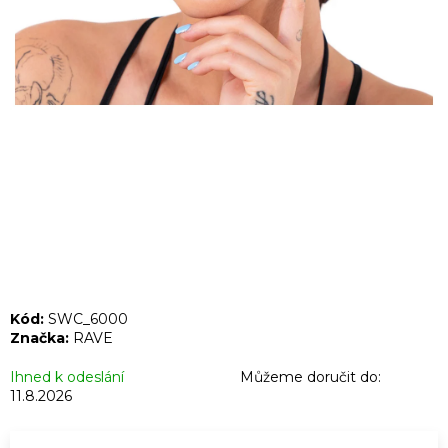
A
J
Í
T
?
HLEDAT
Kód:
SWC_6000
D
Značka:
RAVE
o
p
Ihned k odeslání
Můžeme doručit do:
11.8.2026
o
r