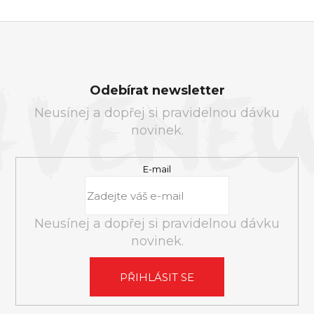
Z
Á
Odebírat newsletter
P
Neusínej a dopřej si pravidelnou dávku
A
novinek.
T
Í
E-mail
Neusínej a dopřej si pravidelnou dávku
novinek.
PŘIHLÁSIT SE