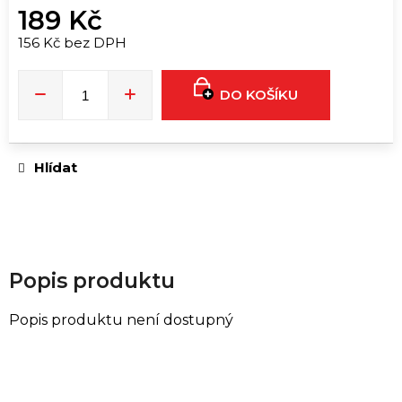
u
189 Kč
č
156 Kč bez DPH
u
Měrná
j
cena:
e
DO KOŠÍKU
m
e
Hlídat
RUSH
ULTRA
STRONG
|
30ML
399
Popis produktu
Kč
Popis produktu není dostupný