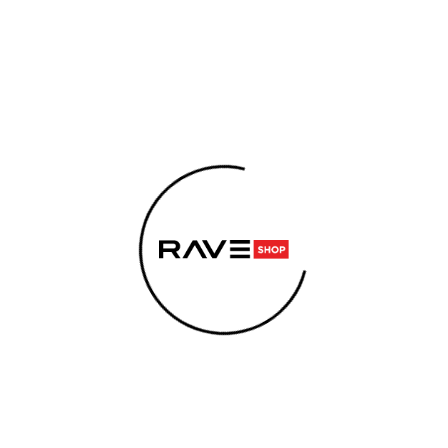
EMENTY
KONOPNÉ PRODUKTY
ENERGY SNIFF
SE
4VE ENERGY BUBBLE GUN 100 MG
 POTŘEBUJETE NAJÍT?
R4V
HLEDAT
BUB
Kofeinové
Doporučujeme
příchutí o
senzační n
energetick