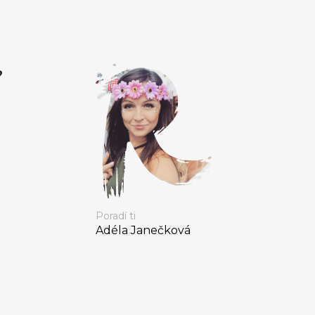
?
Poradí ti
Adéla Janečková