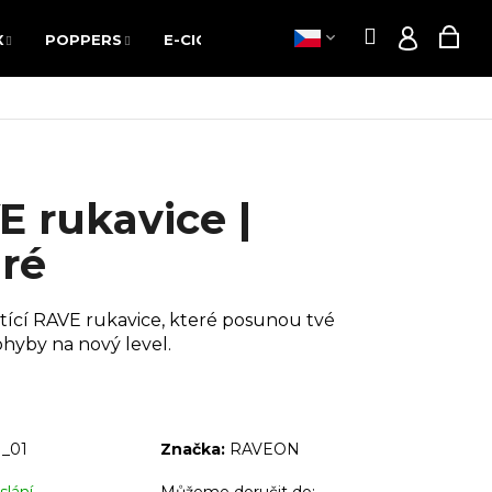
Hledat
Nák
X
POPPERS
E-CIGARETY
VOUCHERY
Hledat
Nák
X
POPPERS
E-CIGARETY
VOUCHERY
Přihláš
Přihláš
koš
koš
 rukavice |
ré
ítící RAVE rukavice, které posunou tvé
hyby na nový level.
_01
Značka:
RAVEON
Následující