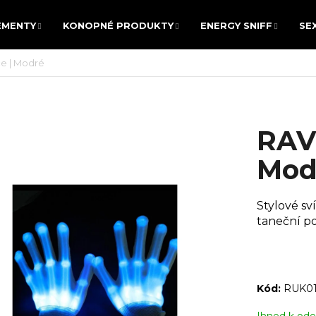
EMENTY
KONOPNÉ PRODUKTY
ENERGY SNIFF
SE
EMENTY
KONOPNÉ PRODUKTY
ENERGY SNIFF
SE
e | Modré
 POTŘEBUJETE NAJÍT?
RAVE
HLEDAT
Mod
Stylové sv
Doporučujeme
taneční po
Kód:
RUK01