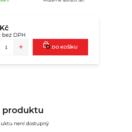
slání
Můžeme doručit do:
L EU FORMULA | 24ML
339 Kč
 Kč
č bez DPH
á
DO KOŠÍKU
 produktu
duktu není dostupný