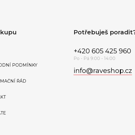
ákupu
Potřebuješ poradit
+420 605 425 960
ODNÍ PODMÍNKY
info
@
raveshop.cz
MAČNÍ ŘÁD
KT
ATE