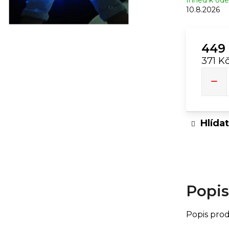
Ihned k ode
10.8.2026
RUSH ULTRA STRONG | 10ML
RUSH ORIGINA
289 Kč
449
371 K
Měrn
cena:
Hlídat
Popis
Popis pro