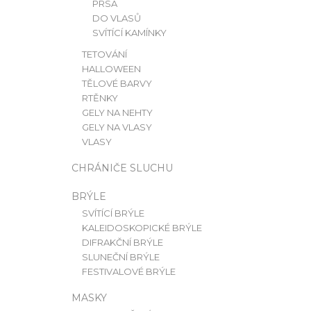
PRSA
N
DO VLASŮ
E
RUSH ORIGINAL EU FORMULA | 10ML
SVÍTÍCÍ KAMÍNKY
249 Kč
L
TETOVÁNÍ
HALLOWEEN
TĚLOVÉ BARVY
RTĚNKY
GELY NA NEHTY
GELY NA VLASY
VLASY
CHRÁNIČE SLUCHU
BRÝLE
SVÍTÍCÍ BRÝLE
KALEIDOSKOPICKÉ BRÝLE
DIFRAKČNÍ BRÝLE
SLUNEČNÍ BRÝLE
FESTIVALOVÉ BRÝLE
MASKY