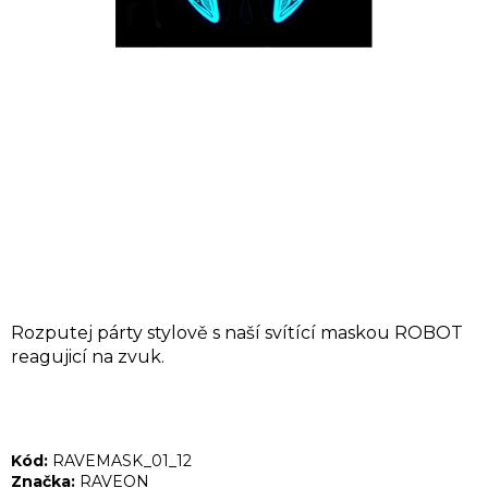
A
J
Í
T
?
HLEDAT
Rozputej párty stylově s naší svítící maskou ROBOT
D
reagujicí na zvuk.
o
p
o
Kód:
RAVEMASK_01_12
r
Značka:
RAVEON