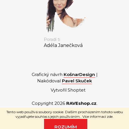
Poradí ti
Adéla Janečková
Grafický návrh
KošnarDesign
|
Nakódoval
Pavel Skuček
Vytvořil Shoptet
Copyright 2026
RAVEshop.cz
.
Všechna práva vyhrazena.
Tento web používá soubory cookie. Dalším procházením tohoto webu
vyjadřujete souhlas s jejich používáním.. Více informací
zde
.
ROZUMÍM