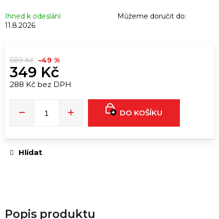
u
č
Ihned k odeslání
Můžeme doručit do:
u
11.8.2026
j
e
689 Kč
–49 %
m
349 Kč
e
288 Kč bez DPH
Měrná
cena:
ORIGINAL
SUPER
DO KOŠÍKU
STRONG
|
30ML
349
Hlídat
Kč
Popis produktu