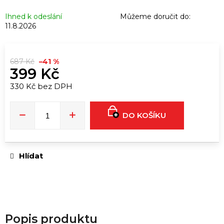
u
č
Ihned k odeslání
Můžeme doručit do:
u
11.8.2026
j
e
687 Kč
–41 %
m
399 Kč
e
330 Kč bez DPH
Měrná
cena:
RUSH
ORIGINAL
DO KOŠÍKU
EU
FORMULA
|
24ML
Hlídat
339
Kč
Popis produktu