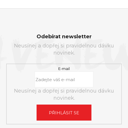
Z
Á
Odebírat newsletter
P
Neusínej a dopřej si pravidelnou dávku
A
novinek.
T
Í
E-mail
Neusínej a dopřej si pravidelnou dávku
novinek.
PŘIHLÁSIT SE