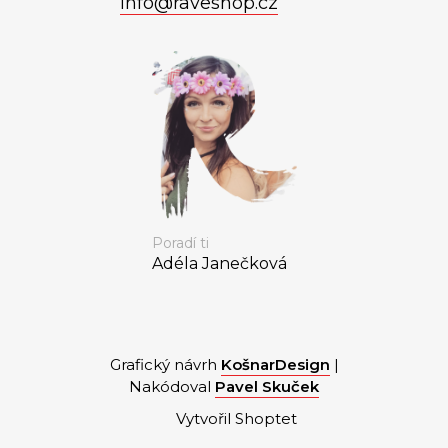
info
@
raveshop.cz
Poradí ti
Adéla Janečková
Grafický návrh
KošnarDesign
|
Nakódoval
Pavel Skuček
Vytvořil Shoptet