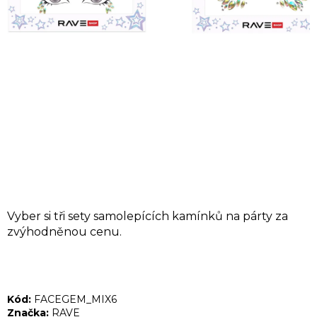
A
J
Í
T
?
HLEDAT
Vyber si tři sety samolepících kamínků na párty za
D
zvýhodněnou cenu.
o
p
o
Kód:
FACEGEM_MIX6
r
Značka:
RAVE