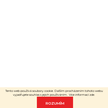
Poradí ti
Adéla Janečková
Grafický návrh
KošnarDesign
|
Nakódoval
Pavel Skuček
Vytvořil Shoptet
Copyright 2026
RAVEshop.cz
.
Všechna práva vyhrazena.
Tento web používá soubory cookie. Dalším procházením tohoto webu
vyjadřujete souhlas s jejich používáním.. Více informací
zde
.
ROZUMÍM