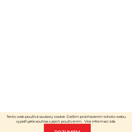
Poradí ti
Adéla Janečková
Grafický návrh
KošnarDesign
|
Nakódoval
Pavel Skuček
Vytvoril Shoptet
Copyright 2026
RAVEshop.cz
.
Všetky práva vyhradené.
Tento web používá soubory cookie. Dalším procházením tohoto webu
vyjadřujete souhlas s jejich používáním.. Více informací
zde
.
ROZUMIEM