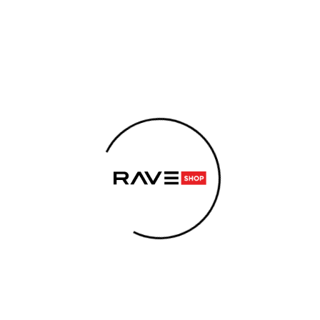
LEMENTY
KONOPNÉ PRODUKTY
ENERGY SNIFF
S
GOLPE | BROKEN ROBOT
POTREBUJETE NÁJSŤ?
PE | BROKEN ROBOT
HĽADAŤ
ujeme vám novú kolekciu tričiek od legendárneh
, vlastným menom Václav Bareš, je jedným z naj
 svojím nezameniteľným štýlom a energickými setmi
z rady jeho jedinečných designov a užívaj si pá
Odporúčame
GOLPE
BROKEN ROBOT