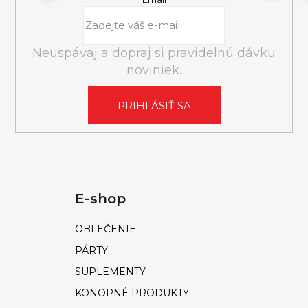
y
v
ý
Neuspávaj a dopraj si pravidelnú dávku
p
noviniek.
i
s
PRIHLÁSIŤ SA
u
E-shop
OBLEČENIE
PÁRTY
SUPLEMENTY
KONOPNÉ PRODUKTY