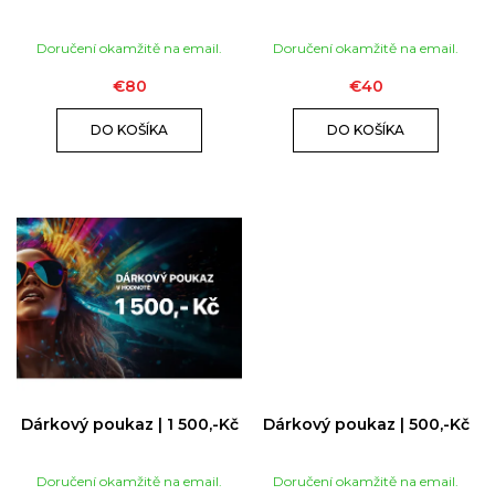
ú
U
č
K
Doručení okamžitě na email.
Doručení okamžitě na email.
a
T
m
O
€80
€40
e
V
DO KOŠÍKA
DO KOŠÍKA
RUSH
ULTRA
STRONG
|
10ML
€12
Dárkový poukaz | 1 500,-Kč
Dárkový poukaz | 500,-Kč
Doručení okamžitě na email.
Doručení okamžitě na email.