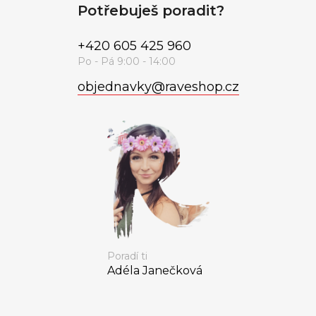
Potřebuješ poradit?
+420 605 425 960
objednavky
@
raveshop.cz
Poradí ti
Adéla Janečková