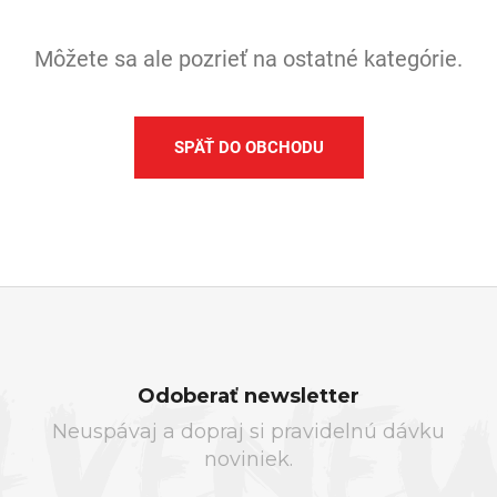
Á
J
Môžete sa ale pozrieť na ostatné kategórie.
S
Ť
?
SPÄŤ DO OBCHODU
HĽADAŤ
Z
O
Á
d
Odoberať newsletter
P
p
Neuspávaj a dopraj si pravidelnú dávku
Ä
o
noviniek.
T
r
I