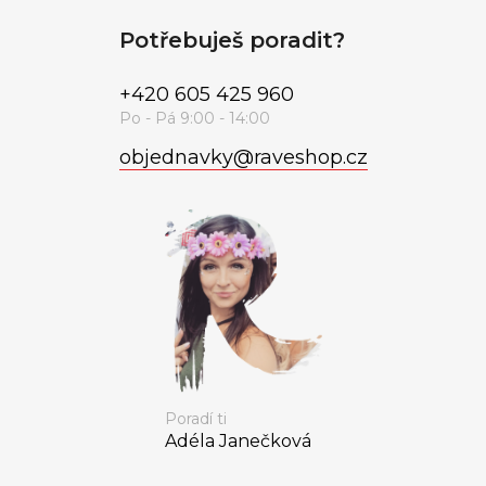
Potřebuješ poradit?
+420 605 425 960
objednavky
@
raveshop.cz
Poradí ti
Adéla Janečková