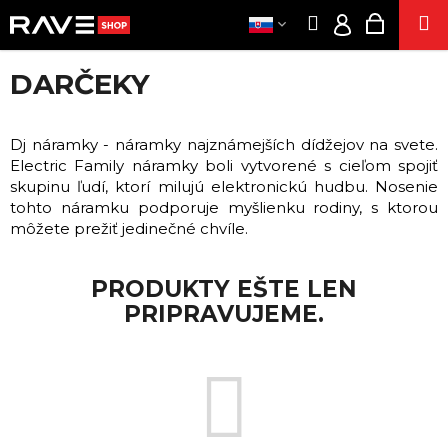
K
Prejsť
Hľadať
Nákup
M
na
O
Prihláseni
Späť
Späť
obsah
košík
Š
DARČEKY
Í
OBLEČENI
EUR
Č
K
/
O
PÁRT
Dj náramky - náramky najznámejších dídžejov na svete.
PRIHLÁSE
P
Electric Family náramky boli vytvorené s cieľom spojiť
SUPLEMENT
O
skupinu ľudí, ktorí milujú elektronickú hudbu. Nosenie
T
KONOPN
tohto náramku podporuje myšlienku rodiny, s ktorou
PRODUKT
môžete prežiť jedinečné chvíle.
R
ENERG
E
SNIF
B
PRODUKTY EŠTE LEN
SE
U
PRIPRAVUJEME.
J
POPPER
E
E
T
CIGARET
E
VOUCH
N