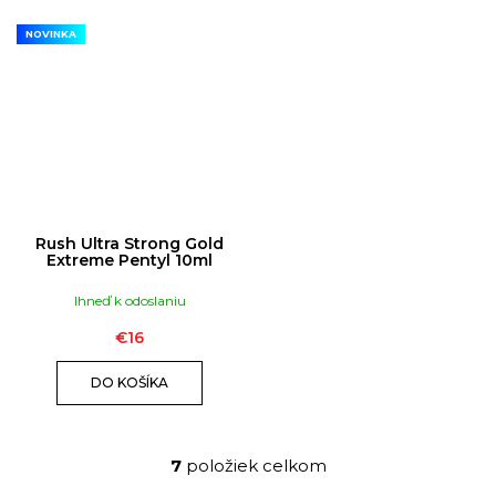
NOVINKA
Rush Ultra Strong Gold
Extreme Pentyl 10ml
Ihneď k odoslaniu
€16
DO KOŠÍKA
7
položiek celkom
O