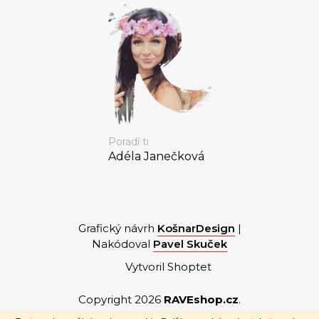
Poradí ti
Adéla Janečková
Grafický návrh
KošnarDesign
|
Nakódoval
Pavel Skuček
Vytvoril Shoptet
Copyright 2026
RAVEshop.cz
.
Všetky práva vyhradené.