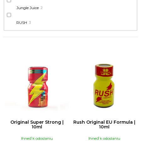
ú
č
Jungle Juice
2
a
RUSH
3
m
e
RUSH
V
ULTRA
STRONG
Ý
|
P
10ML
I
€12
S
P
R
O
D
Original Super Strong |
Rush Original EU Formula |
U
10ml
10ml
K
Ihneď k odoslaniu
Ihneď k odoslaniu