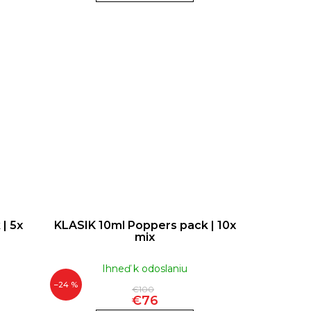
| 5x
KLASIK 10ml Poppers pack | 10x
mix
Ihneď k odoslaniu
–24 %
€100
€76