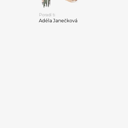
Poradí ti
Adéla Janečková