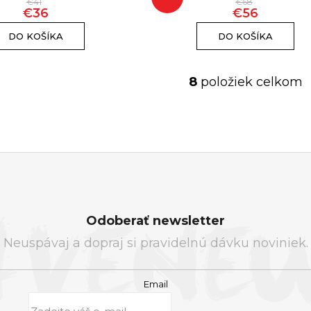
€41
€68
€36
€56
DO KOŠÍKA
DO KOŠÍKA
8
položiek celkom
O
v
l
á
d
a
c
Odoberať newsletter
i
Neuspávaj a dopraj si pravidelnú dávku noviniek.
e
p
Email
r