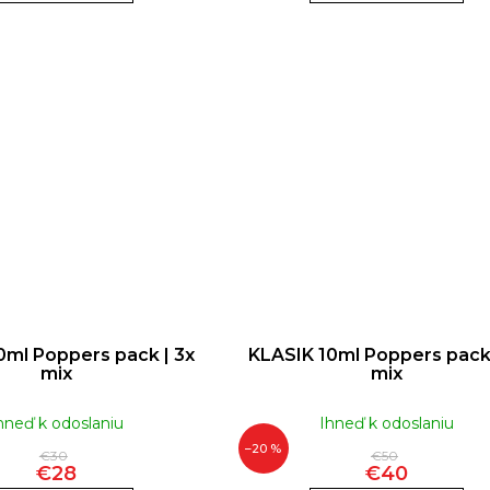
0ml Poppers pack | 3x
KLASIK 10ml Poppers pack 
mix
mix
hneď k odoslaniu
Ihneď k odoslaniu
–20 %
€30
€50
€28
€40