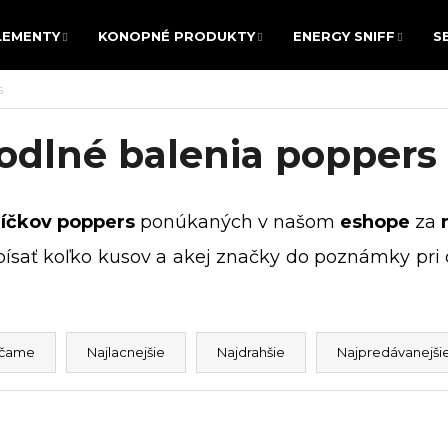
LEMENTY
KONOPNÉ PRODUKTY
ENERGY SNIFF
S
LEMENTY
KONOPNÉ PRODUKTY
ENERGY SNIFF
S
s
POTREBUJETE NÁJSŤ?
odlné balenia poppers
HĽADAŤ
líčkov
poppers
ponúkaných v našom
eshope
za
apísať koľko kusov a akej značky do poznámky p
Odporúčame
čame
Najlacnejšie
Najdrahšie
Najpredávanejši