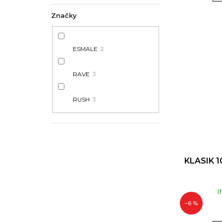
Značky
ESMALE
2
RAVE
3
RUSH
3
KLASIK 1
I
–6 %