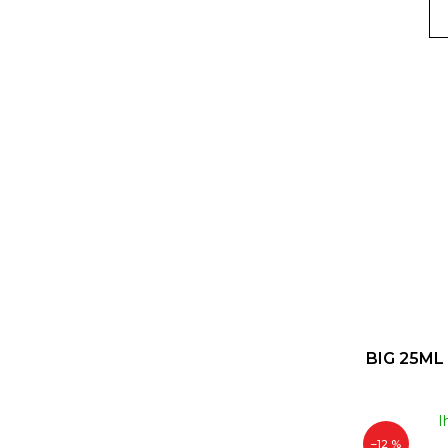
BIG 25ML 
I
–12 %