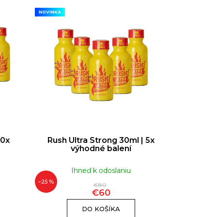
NOVINKA
L EU FORMULA | 10ML
€10
10x
Rush Ultra Strong 30ml | 5x
výhodné balení
Ihneď k odoslaniu
–25 %
€80
€60
DO KOŠÍKA