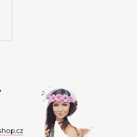
?
shop.cz