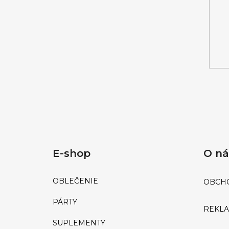
E
E-shop
O n
OBLEČENIE
OBCH
PÁRTY
REKL
SUPLEMENTY