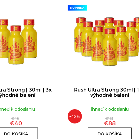
NOVINKA
RUSH ULTRA STRONG | 10ML
RUSH ORIGINA
€12
ra Strong | 30ml | 3x
Rush Ultra Strong 30ml | 
ýhodné balení
výhodné balení
hneď k odoslaniu
Ihneď k odoslaniu
–45 %
€48
€161
€40
€88
DO KOŠÍKA
DO KOŠÍKA