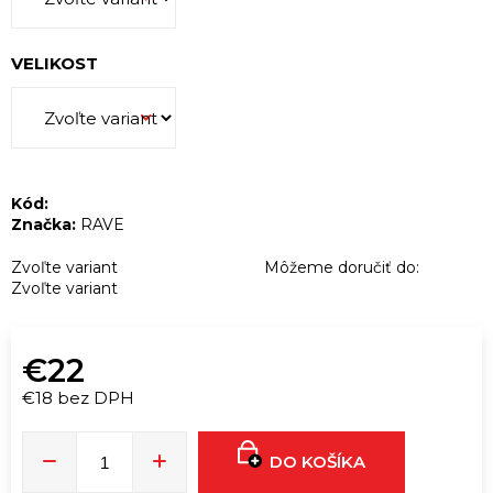
ú
č
a
VELIKOST
m
e
WILDKRAUT
ENERGY
Kód:
SNIFF
Značka:
RAVE
|
1G
Zvoľte variant
Môžeme doručiť do:
€17
Zvoľte variant
€20
€22
€18 bez DPH
Jednotková
cena:
DO KOŠÍKA