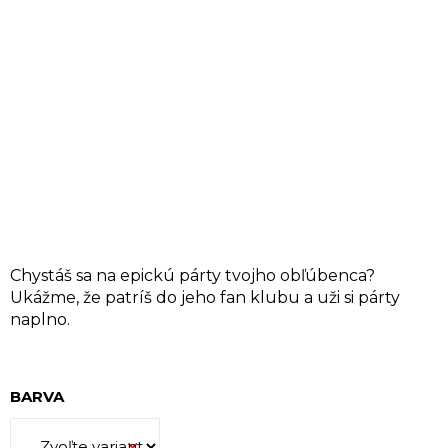
Á
J
S
Ť
?
HĽADAŤ
Chystáš sa na epickú párty tvojho obľúbenca?
Ukážme, že patríš do jeho fan klubu a uži si párty
naplno.
O
d
p
BARVA
o
r