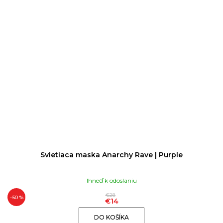
Svietiaca maska Anarchy Rave | Purple
Ihneď k odoslaniu
€28
–50 %
€14
DO KOŠÍKA