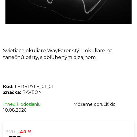
Á
J
S
Ť
?
Svietiace okuliare WayFarer štýl - okuliare na
tanečnú párty, s obľúbeným dizajnom.
HĽADAŤ
Kód:
LEDBRYLE_01_01
Značka:
RAVEON
O
Ihneď k odoslaniu
Môžeme doručiť do:
d
10.08.2026
p
o
r
€20
–40 %