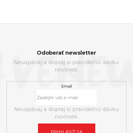
Z
Á
Odoberať newsletter
P
Neuspávaj a dopraj si pravidelnú dávku
Ä
noviniek.
T
I
E
Email
Neuspávaj a dopraj si pravidelnú dávku
noviniek.
PRIHLÁSIŤ SA