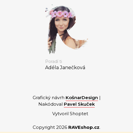
Poradí ti
Adéla Janečková
Grafický návrh
KošnarDesign
|
Nakódoval
Pavel Skuček
Vytvoril Shoptet
Copyright 2026
RAVEshop.cz
.