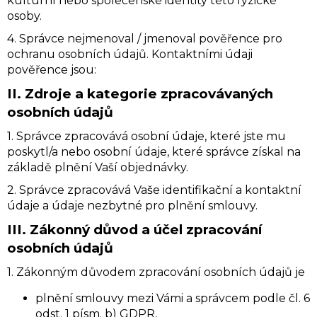
kulturní nebo společenské identity této fyzické
ú
osoby.
č
a
4. Správce nejmenoval / jmenoval pověřence pro
m
ochranu osobních údajů. Kontaktními údaji
pověřence jsou:
e
II.
Zdroje a kategorie zpracovávaných
osobních údajů
WILDKRAUT
ENERGY
1. Správce zpracovává osobní údaje, které jste mu
SNIFF
|
poskytl/a nebo osobní údaje, které správce získal na
1G
základě plnění Vaší objednávky.
€17
2. Správce zpracovává Vaše identifikační a kontaktní
€20
údaje a údaje nezbytné pro plnění smlouvy.
III.
Zákonný důvod a účel zpracování
osobních údajů
1. Zákonným důvodem zpracování osobních údajů je
plnění smlouvy mezi Vámi a správcem podle čl. 6
odst. 1 písm. b) GDPR,