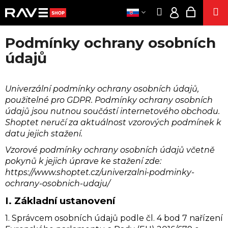
K
Prejsť
Hľadať
Nákup
M
na
O
Prihláseni
Späť
Späť
obsah
košík
Š
Podmínky ochrany osobních
Í
OBLEČENI
EUR
Č
údajů
K
/
O
PÁRT
PRIHLÁSE
P
SUPLEMENT
Univerzální podmínky ochrany osobních údajů,
O
použitelné pro GDPR. Podmínky ochrany osobních
T
KONOPN
údajů jsou nutnou součástí internetového obchodu.
PRODUKT
R
Shoptet neručí za aktuálnost vzorových podmínek k
ENERG
E
datu jejich stažení.
SNIF
B
Vzorové podmínky ochrany osobních údajů včetně
SE
U
pokynů k jejich úprave ke stažení zde:
J
https://www.shoptet.cz/univerzalni-podminky-
POPPER
E
ochrany-osobnich-udaju/
E
T
CIGARET
I.
Základní ustanovení
E
VOUCH
1. Správcem osobních údajů podle čl. 4 bod 7 nařízení
N