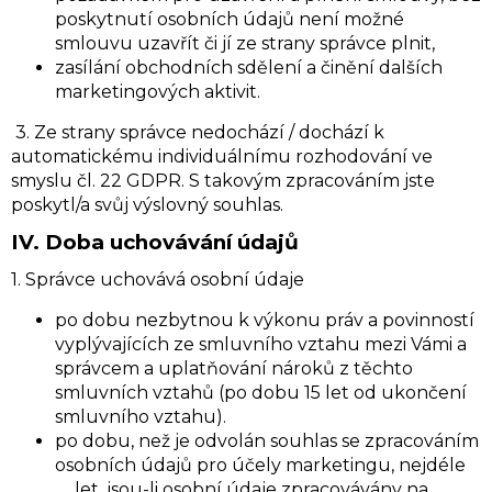
poskytnutí osobních údajů není možné
smlouvu uzavřít či jí ze strany správce plnit,
zasílání obchodních sdělení a činění dalších
marketingových aktivit.
3. Ze strany správce nedochází / dochází k
automatickému individuálnímu rozhodování ve
smyslu čl. 22 GDPR. S takovým zpracováním jste
poskytl/a svůj výslovný souhlas.
IV.
Doba uchovávání údajů
1. Správce uchovává osobní údaje
po dobu nezbytnou k výkonu práv a povinností
vyplývajících ze smluvního vztahu mezi Vámi a
správcem a uplatňování nároků z těchto
smluvních vztahů (po dobu 15 let od ukončení
smluvního vztahu).
po dobu, než je odvolán souhlas se zpracováním
osobních údajů pro účely marketingu, nejdéle
…. let, jsou-li osobní údaje zpracovávány na