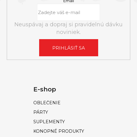
E
Email
Neuspávaj a dopraj si pravidelnú dávku
noviniek.
PRIHLÁSIŤ SA
E-shop
OBLEČENIE
PÁRTY
SUPLEMENTY
KONOPNÉ PRODUKTY