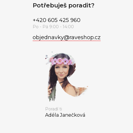
Potřebuješ poradit?
+420 605 425 960
objednavky
@
raveshop.cz
Poradí ti
Adéla Janečková