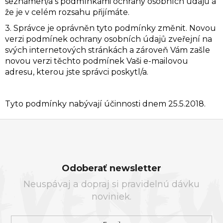
seznámen/a s podmínkami ochrany osobních údajů a
že je v celém rozsahu přijímáte.
3. Správce je oprávněn tyto podmínky změnit. Novou
verzi podmínek ochrany osobních údajů zveřejní na
svých internetových stránkách a zároveň Vám zašle
novou verzi těchto podmínek Vaši e-mailovou
adresu, kterou jste správci poskytl/a.
Tyto podmínky nabývají účinnosti dnem 25.5.2018.
Z
Á
Odoberať newsletter
P
Neuspávaj a dopraj si pravidelnú dávku
Ä
noviniek.
T
I