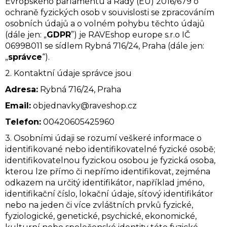
Evropského parlamentu a Rady (EU) 2016/679 o
Á
ochraně fyzických osob v souvislosti se zpracováním
J
osobních údajů a o volném pohybu těchto údajů
S
(dále jen: „
GDPR
”) je RAVEshop europe s.r.o IČ
Ť
06998011 se sídlem Rybná 716/24, Praha (dále jen:
?
„
správce
“).
2. Kontaktní údaje správce jsou
Adresa:
Rybná 716/24, Praha
Email:
objednavky@raveshop.cz
Telefon:
00420
605425960
HĽADAŤ
3. Osobními údaji se rozumí veškeré informace o
identifikované nebo identifikovatelné fyzické osobě;
identifikovatelnou fyzickou osobou je fyzická osoba,
O
kterou lze přímo či nepřímo identifikovat, zejména
d
odkazem na určitý identifikátor, například jméno,
p
identifikační číslo, lokační údaje, síťový identifikátor
o
nebo na jeden či více zvláštních prvků fyzické,
r
fyziologické, genetické, psychické, ekonomické,