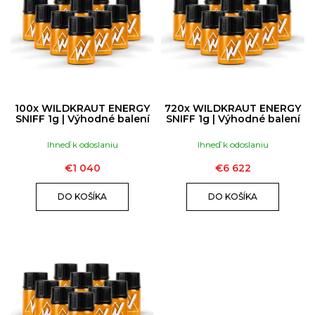
ú
I
č
S
a
P
m
R
e
O
D
100x WILDKRAUT ENERGY
720x WILDKRAUT ENERGY
U
RUSH
SNIFF 1g | Výhodné balení
SNIFF 1g | Výhodné balení
ULTRA
K
STRONG
Ihneď k odoslaniu
Ihneď k odoslaniu
|
T
30ML
O
€1 040
€6 622
€16
V
DO KOŠÍKA
DO KOŠÍKA