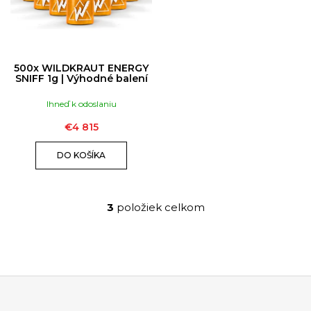
500x WILDKRAUT ENERGY
SNIFF 1g | Výhodné balení
Ihneď k odoslaniu
€4 815
DO KOŠÍKA
3
položiek celkom
O
v
l
á
d
a