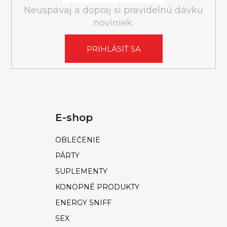
Á
Neuspávaj a dopraj si pravidelnú dávku
J
noviniek.
S
Ť
PRIHLÁSIŤ SA
?
E-shop
HĽADAŤ
OBLEČENIE
PÁRTY
O
SUPLEMENTY
d
KONOPNÉ PRODUKTY
p
o
ENERGY SNIFF
r
SEX