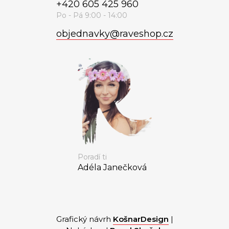
+420 605 425 960
objednavky
@
raveshop.cz
Poradí ti
Adéla Janečková
Grafický návrh
KošnarDesign
|