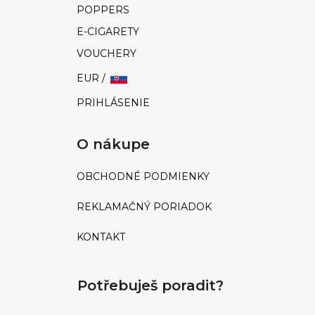
ú
POPPERS
č
E-CIGARETY
a
m
VOUCHERY
e
EUR /
PRIHLÁSENIE
RUSH
ULTRA
STRONG
O nákupe
|
10ML
€12
OBCHODNÉ PODMIENKY
REKLAMAČNÝ PORIADOK
KONTAKT
Potřebuješ poradit?