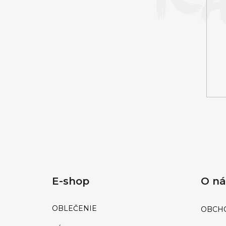
T
RUSH ORIGINAL EU FORMULA | 24ML
I
€14
E
E-shop
O n
OBLEČENIE
OBCH