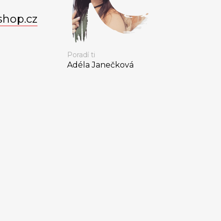
shop.cz
Poradí ti
Adéla Janečková