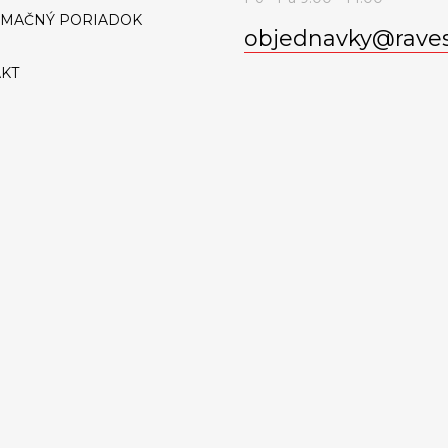
AMAČNÝ PORIADOK
objednavky
@
rave
KT