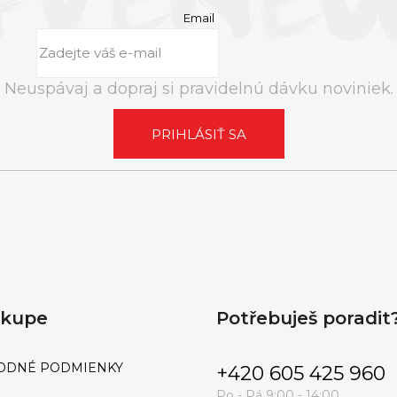
Email
RUSH ULTRA STRONG | 10ML
RUSH ORIGINA
€12
Neuspávaj a dopraj si pravidelnú dávku noviniek.
PRIHLÁSIŤ SA
ákupe
Potřebuješ poradit
ODNÉ PODMIENKY
+420 605 425 960