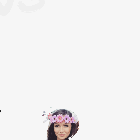
L EU FORMULA | 10ML
€10
?