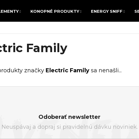
LEMENTY
KONOPNÉ PRODUKTY
ENERGY SNIFF
S
LEMENTY
KONOPNÉ PRODUKTY
ENERGY SNIFF
S
POTREBUJETE NÁJSŤ?
ctric Family
HĽADAŤ
produkty značky
Electric Family
sa nenašli...
Odporúčame
Odoberať newsletter
Neuspávaj a dopraj si pravidelnú dávku noviniek.