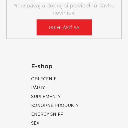
Á
Neuspávaj a dopraj si pravidelnú dávku
J
noviniek.
S
Ť
PRIHLÁSIŤ SA
?
E-shop
HĽADAŤ
OBLEČENIE
PÁRTY
O
SUPLEMENTY
d
KONOPNÉ PRODUKTY
p
o
ENERGY SNIFF
r
SEX