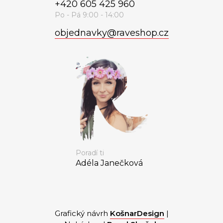
+420 605 425 960
objednavky
@
raveshop.cz
Poradí ti
Adéla Janečková
Grafický návrh
KošnarDesign
|