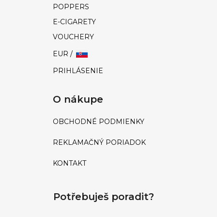
ú
POPPERS
č
E-CIGARETY
a
m
VOUCHERY
e
EUR /
PRIHLÁSENIE
WILDKRAUT
ENERGY
SNIFF
O nákupe
|
1G
€17
OBCHODNÉ PODMIENKY
€20
REKLAMAČNÝ PORIADOK
KONTAKT
Potřebuješ poradit?