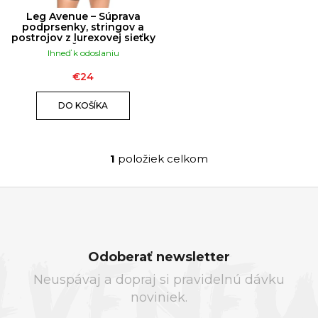
K
Á
D
T
Leg Avenue – Súprava
J
U
podprsenky, stringov a
O
postrojov z lurexovej sieťky
S
K
– Čierna
V
Ihneď k odoslaniu
Ť
T
?
O
€24
V
DO KOŠÍKA
1
položiek celkom
O
HĽADAŤ
v
l
á
Z
O
d
Á
d
a
Odoberať newsletter
P
p
c
Neuspávaj a dopraj si pravidelnú dávku
Ä
o
i
noviniek.
T
r
e