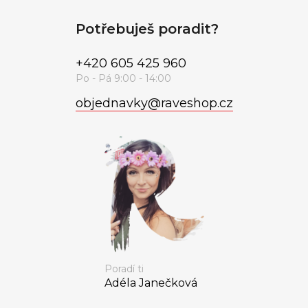
Potřebuješ poradit?
+420 605 425 960
objednavky
@
raveshop.cz
Poradí ti
Adéla Janečková