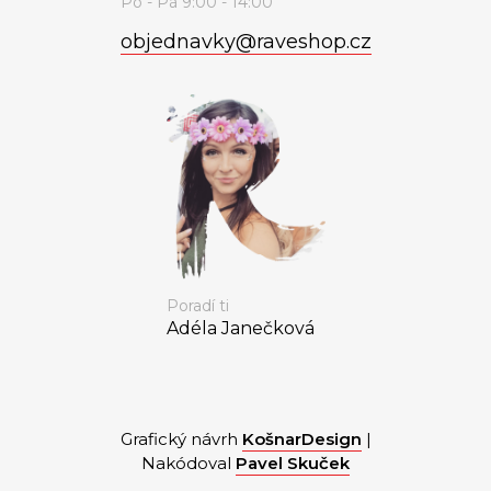
objednavky
@
raveshop.cz
Poradí ti
Adéla Janečková
Grafický návrh
KošnarDesign
|
Nakódoval
Pavel Skuček