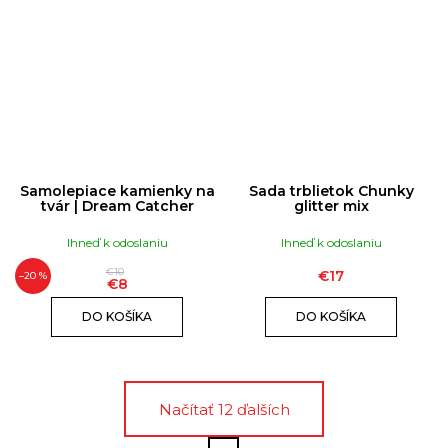
Samolepiace kamienky na
Sada trblietok Chunky
tvár | Dream Catcher
glitter mix
Ihneď k odoslaniu
Ihneď k odoslaniu
€10
€17
–20 %
€8
DO KOŠÍKA
DO KOŠÍKA
Načítať 12 ďalších
S