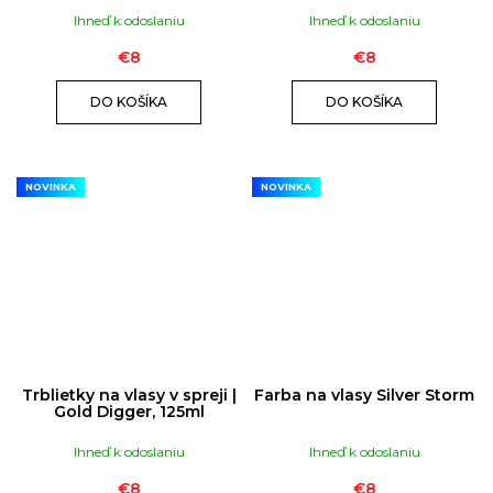
ú
Ihneď k odoslaniu
Ihneď k odoslaniu
č
a
€8
€8
m
DO KOŠÍKA
DO KOŠÍKA
e
RUSH
NOVINKA
NOVINKA
ULTRA
STRONG
|
10ML
€12
Trblietky na vlasy v spreji |
Farba na vlasy Silver Storm
Gold Digger, 125ml
Ihneď k odoslaniu
Ihneď k odoslaniu
€8
€8