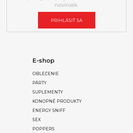
i
noviniek.
s
u
PRIHLÁSIŤ SA
E-shop
OBLEČENIE
PÁRTY
SUPLEMENTY
KONOPNÉ PRODUKTY
ENERGY SNIFF
SEX
POPPERS