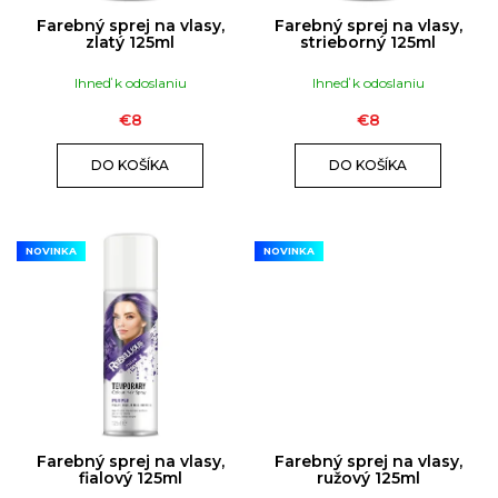
K
Á
D
T
Farebný sprej na vlasy,
Farebný sprej na vlasy,
J
U
zlatý 125ml
strieborný 125ml
O
S
K
V
Ihneď k odoslaniu
Ihneď k odoslaniu
Ť
T
?
O
€8
€8
V
DO KOŠÍKA
DO KOŠÍKA
NOVINKA
NOVINKA
HĽADAŤ
O
d
p
o
Farebný sprej na vlasy,
Farebný sprej na vlasy,
r
fialový 125ml
ružový 125ml