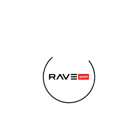
LEMENTY
KONOPNÉ PRODUKTY
ENERGY SNIFF
S
POTREBUJETE NÁJSŤ?
oth Glide
HĽADAŤ
produkty značky
Smooth Glide
sa nenašli...
Odporúčame
Odoberať newsletter
Neuspávaj a dopraj si pravidelnú dávku noviniek.