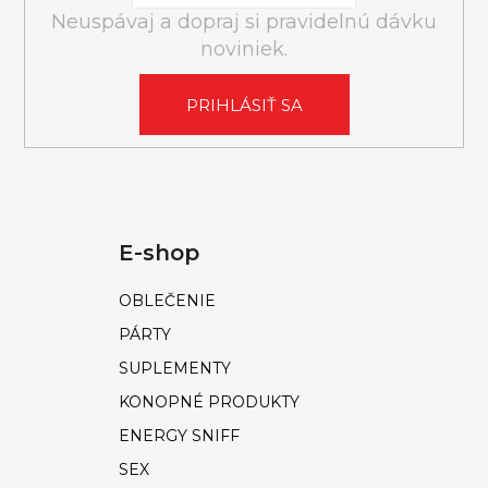
Á
Neuspávaj a dopraj si pravidelnú dávku
J
noviniek.
S
Ť
PRIHLÁSIŤ SA
?
E-shop
HĽADAŤ
OBLEČENIE
PÁRTY
O
SUPLEMENTY
d
KONOPNÉ PRODUKTY
p
o
ENERGY SNIFF
r
SEX