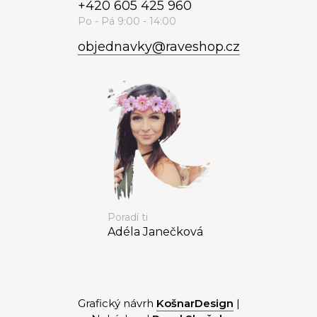
+420 605 425 960
objednavky
@
raveshop.cz
Poradí ti
Adéla Janečková
Grafický návrh
KošnarDesign
|