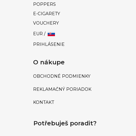
ú
POPPERS
č
E-CIGARETY
a
m
VOUCHERY
e
EUR /
PRIHLÁSENIE
RUSH
ORIGINAL
EU
O nákupe
FORMULA
|
10ML
OBCHODNÉ PODMIENKY
€10
REKLAMAČNÝ PORIADOK
KONTAKT
Potřebuješ poradit?