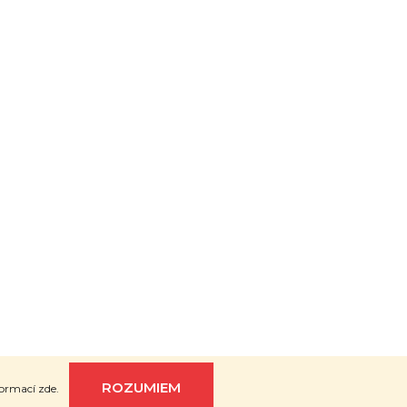
rh
KošnarDesign
| Nakódoval
Pavel Skuček
Vytvoril Shoptet
ROZUMIEM
nformací
zde
.