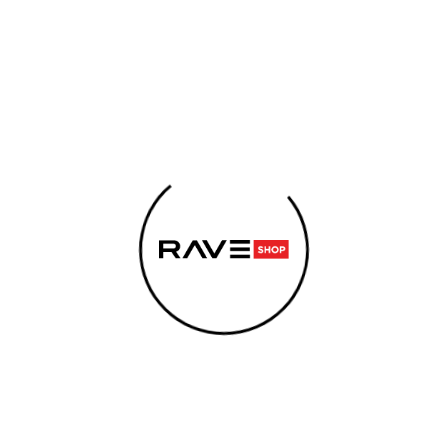
LEMENTY
KONOPNÉ PRODUKTY
ENERGY SNIFF
S
y
Svietiaca UV ceruzka na telo | Biela
POTREBUJETE NÁJSŤ?
Svie
HĽADAŤ
na t
Najžiarivej
Odporúčame
telo značk
Kód:
A2113