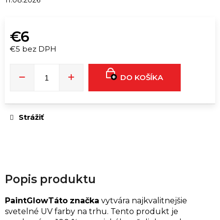
11.08.2026
ú
č
a
€6
m
€5 bez DPH
e
Jednotková
cena:
DO KOŠÍKA
RUSH
ULTRA
STRONG
|
10ML
Strážiť
€12
Popis produktu
PaintGlowTáto
značka
vytvára najkvalitnejšie
svetelné UV farby na trhu. Tento produkt je