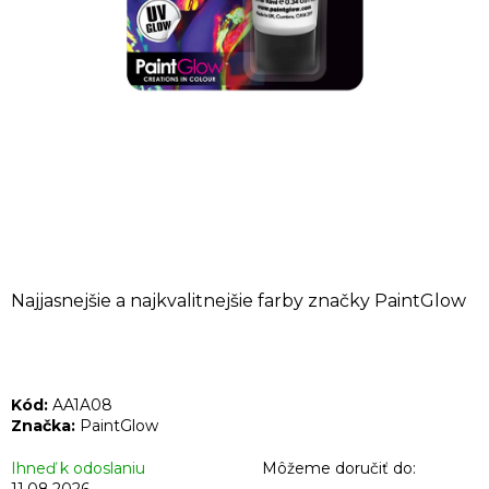
Á
J
S
Ť
?
HĽADAŤ
Najjasnejšie a najkvalitnejšie farby značky PaintGlow
O
d
Kód:
AA1A08
p
Značka:
PaintGlow
o
r
Ihneď k odoslaniu
Môžeme doručiť do: