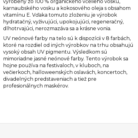
vyrobený zo 100 % organického včelieho vosku,
karnaubského vosku a kokosového oleja s obsahom
vitamínu E. Vďaka tomuto zloženiu je výrobok
hydratačný, vyživujúci, upokojujúci, regeneračný,
dlhotrvajúci, nerozmazáva sa a krásne vonia.
UV neónové farby na telo sú k dispozícii v 8 farbách,
ktoré na rozdiel od iných výrobkov na trhu obsahujú
vysoký obsah UV pigmentu. Výsledkom sú
mimoriadne jasné neónové farby. Tento výrobok sa
hojne používa na festivaloch, v kluboch, na
večierkoch, halloweenských oslavách, koncertoch,
divadelných predstaveniach a tiež pre
profesionálnych maskérov.