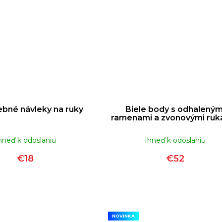
ebné návleky na ruky
Biele body s odhaleným
ramenami a zvonovými ruk
hneď k odoslaniu
Ihneď k odoslaniu
€18
€52
NOVINKA