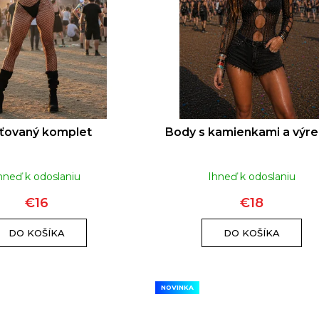
RUSH ORIGINAL EU FORMULA | 10ML
RUSH ULTR
€10
eťovaný komplet
Body s kamienkami a výr
hneď k odoslaniu
Ihneď k odoslaniu
€16
€18
DO KOŠÍKA
DO KOŠÍKA
NOVINKA