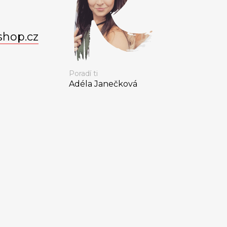
shop.cz
Poradí ti
Adéla Janečková