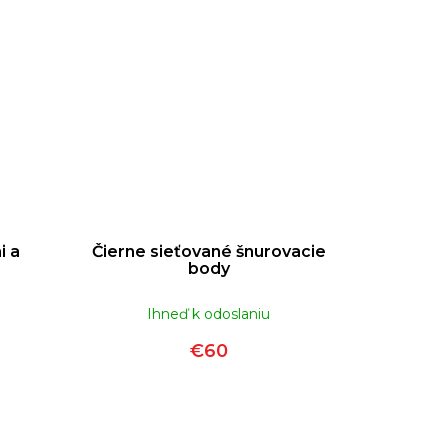
i a
Čierne sieťované šnurovacie
body
Ihneď k odoslaniu
€60