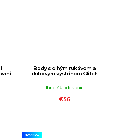
i
Body s dlhým rukávom a
ávmi
dúhovým výstrihom Glitch
Ihneď k odoslaniu
€56
NOVINKA