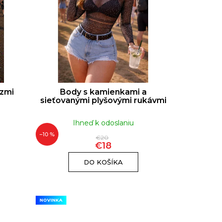
A STRONG | 10ML
€12
ezmi
Body s kamienkami a
sieťovanými plyšovými rukávmi
Ihneď k odoslaniu
–10 %
€20
€18
DO KOŠÍKA
NOVINKA