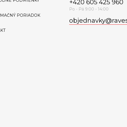
ODNÉ PODMIENKY
+420 605 425 960
AMAČNÝ PORIADOK
objednavky
@
rave
KT