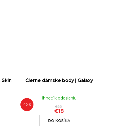
 Skin
Čierne dámske body | Galaxy
Ihneď k odoslaniu
–10 %
€20
€18
DO KOŠÍKA