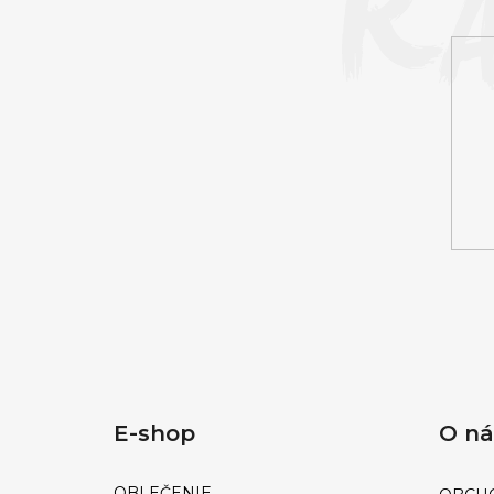
Ä
T
I
E
E-shop
O n
OBLEČENIE