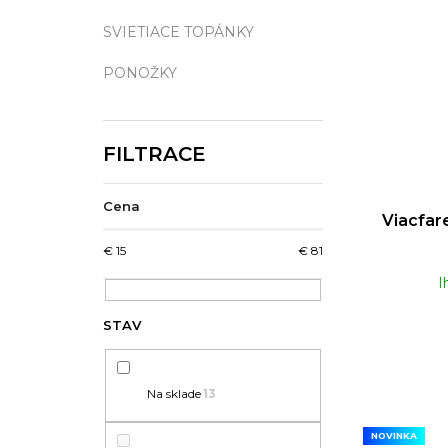
SVIETIACE TOPÁNKY
PONOŽKY
Cena
Viacfar
€
15
€
81
I
Na sklade
13
NOVINKA