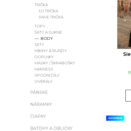
S
R
TRIČKÁ
DJ TRIČKA
RUSH ORIGINAL EU FORMULA | 24ML
P
O
RAVE TRIČKÁ
€14
R
D
TOPY
O
U
ŠATY A SUKNE
BODY
D
K
SETY
U
T
MIKINY & BUNDY
Si
DOPLNKY
K
O
MASKY / ŠKRABOŠKY
T
V
HARNESS
I
O
SPODNÍ DÍLY
OVERALY
V
PÁNSKE
NÁRAMKY
ČIAPKY
NOVINKA
BATOHY A OBLIČKY