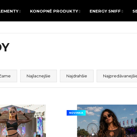
LEMENTY
KONOPNÉ PRODUKTY
ENERGY SNIFF
S
LEMENTY
KONOPNÉ PRODUKTY
ENERGY SNIFF
S
POTREBUJETE NÁJSŤ?
DY
HĽADAŤ
čame
Najlacnejšie
Najdrahšie
Najpredávanejši
Odporúčame
NOVINKA