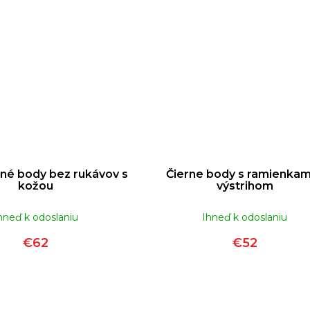
né body bez rukávov s
Čierne body s ramienkam
kožou
výstrihom
hneď k odoslaniu
Ihneď k odoslaniu
€62
€52