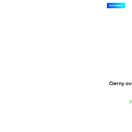
NOVINKA
Čierny ov
I