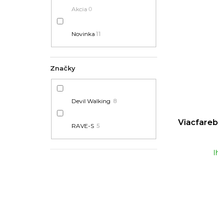
Akcia
0
Novinka
11
Značky
Devil Walking
8
Viacfareb
RAVE-S
5
I