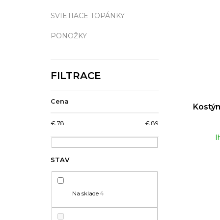
SVIETIACE TOPÁNKY
PONOŽKY
Cena
Kostým
€
78
€
89
I
Na sklade
4