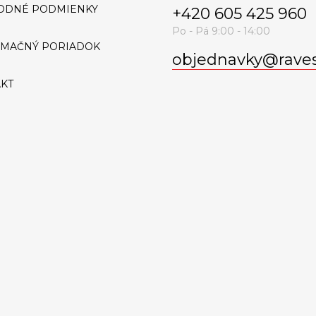
ODNÉ PODMIENKY
+420 605 425 960
AMAČNÝ PORIADOK
objednavky
@
rave
KT