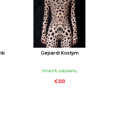
L EU FORMULA | 10ML
€10
mb
Gepardí Kostým
Ihneď k odoslaniu
€88