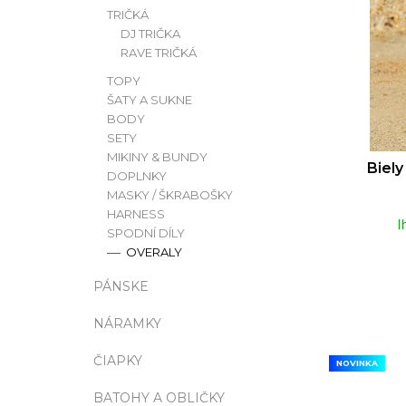
S
R
TRIČKÁ
DJ TRIČKA
RUSH ORIGINAL EU FORMULA | 24ML
P
O
RAVE TRIČKÁ
€14
R
D
TOPY
O
U
ŠATY A SUKNE
BODY
D
K
SETY
U
T
MIKINY & BUNDY
Biely
DOPLNKY
K
O
MASKY / ŠKRABOŠKY
T
V
HARNESS
I
O
SPODNÍ DÍLY
OVERALY
V
PÁNSKE
NÁRAMKY
ČIAPKY
NOVINKA
BATOHY A OBLIČKY