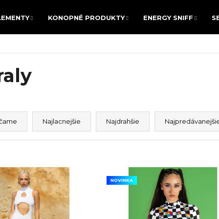
LEMENTY
KONOPNÉ PRODUKTY
ENERGY SNIFF
S
LEMENTY
KONOPNÉ PRODUKTY
ENERGY SNIFF
S
POTREBUJETE NÁJSŤ?
raly
HĽADAŤ
čame
Najlacnejšie
Najdrahšie
Najpredávanejši
Odporúčame
NOVINKA