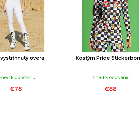
RUSH ULTRA STRONG | 10ML
RUSH ORIGINA
€12
 vystrihnutý overal
Kostým Pride Stickerbo
hneď k odoslaniu
Ihneď k odoslaniu
€78
€88