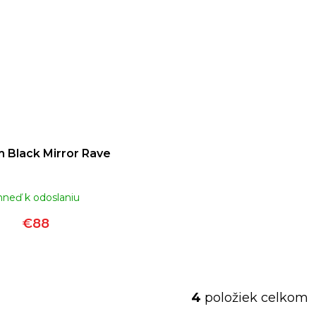
 Black Mirror Rave
hneď k odoslaniu
€88
4
položiek celkom
O