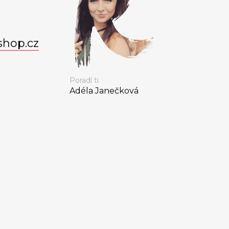
shop.cz
Poradí ti
Adéla Janečková