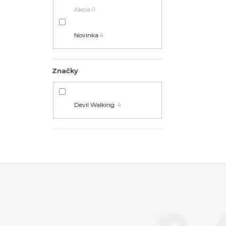
Akcia
0
Novinka
4
Značky
Devil Walking
4
Z
Á